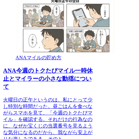
ANAマイルの貯め方
ANA今週のトクたびマイル一時休
止とマイラーの小さな動揺につい
て
火曜日の正午というのは、私にとって少
し特別な時間だった。昼ごはんを食べな
がらスマホを見て、「今週のトクたびマ
イル」を確認する。それだけの行為なの
に、なぜか宝くじの当選番号を見るよう
な気分になるのだから、我ながら安上が
りな楽しみである。そのト...