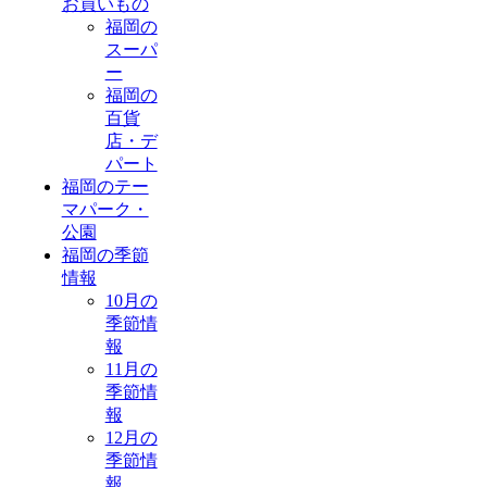
お買いもの
福岡の
スーパ
ー
福岡の
百貨
店・デ
パート
福岡のテー
マパーク・
公園
福岡の季節
情報
10月の
季節情
報
11月の
季節情
報
12月の
季節情
報