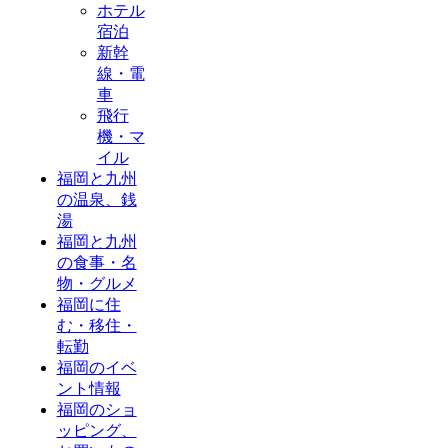
ホテル
宿泊
新幹
線・電
車
飛行
機・マ
イル
福岡と九州
の温泉、銭
湯
福岡と九州
の食事・名
物・グルメ
福岡に住
む・移住・
転勤
福岡のイベ
ント情報
福岡のショ
ッピング、