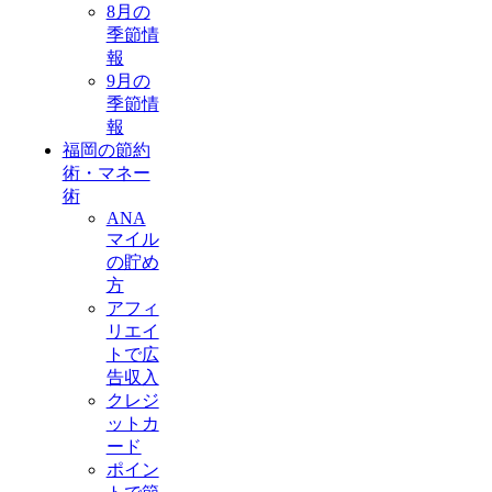
8月の
季節情
報
9月の
季節情
報
福岡の節約
術・マネー
術
ANA
マイル
の貯め
方
アフィ
リエイ
トで広
告収入
クレジ
ットカ
ード
ポイン