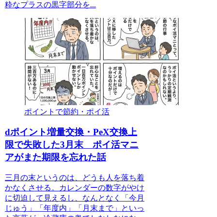
粋なプラスの黒字部分を...
ポイントで節約・ポイ活
dポイント増量交換・PeX交換上
限で失敗した3月末 ポイ活マニ
アがまた期限を忘れた話
三月の末というのは、どうも人を落ち着
かなくさせる。カレンダーの数字がやけ
に切迫して見えるし、なんとなく「今月
じゅう」「年度内」「月末まで」といっ