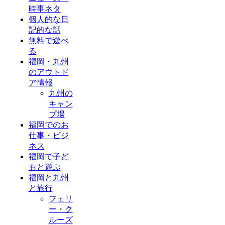
時事ネタ
個人的な日
記的な話
無料で遊べ
る
福岡・九州
のアウトド
ア情報
九州の
キャン
プ場
福岡でのお
仕事・ビジ
ネス
福岡で子ど
もと遊ぶ
福岡と九州
と旅行
フェリ
ー・ク
ルーズ