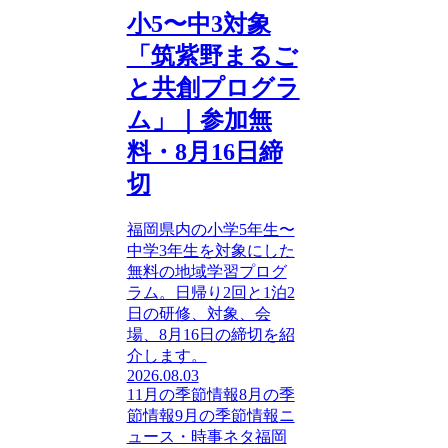
小5〜中3対象
「筑紫野まるご
と共創プログラ
ム」｜参加無
料・8月16日締
切
福岡県内の小学5年生〜
中学3年生を対象にした
無料の地域学習プログ
ラム。日帰り2回と1泊2
日の研修、対象、会
場、8月16日の締切を紹
介します。
2026.08.03
11月の季節情報
8月の季
節情報
9月の季節情報
ニ
ュース・時事ネタ
福岡