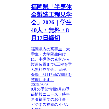
福岡県「半導体
全製造工程見学
会」2026｜学生
40人・無料・8
月17日締切
福岡県内の高専生・大
学生・大学院生向け
に、半導体の素材から
製造装置まで6工程を学
ぶ無料見学会。日程、
会場、8月17日の期限を
整理します。
2026.08.03
8月の季節情報
9月の季
節情報
ニュース・時事
ネタ
福岡でのお仕事・
ビジネス
福岡のイベン