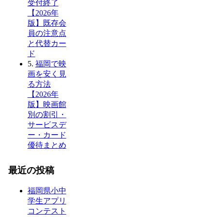
受付終了
【2026年
版】既存会
員の注意点
と代替カー
ド
5.
福岡で映
画を安く見
る方法
【2026年
版】映画館
別の割引・
サービスデ
ー・カード
優待まとめ
最近の投稿
福岡県小中
学生アプリ
コンテスト