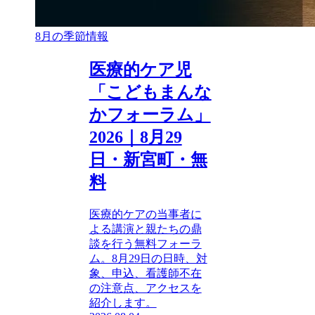
8月の季節情報
医療的ケア児
「こどもまんな
かフォーラム」
2026｜8月29
日・新宮町・無
料
医療的ケアの当事者に
よる講演と親たちの鼎
談を行う無料フォーラ
ム。8月29日の日時、対
象、申込、看護師不在
の注意点、アクセスを
紹介します。