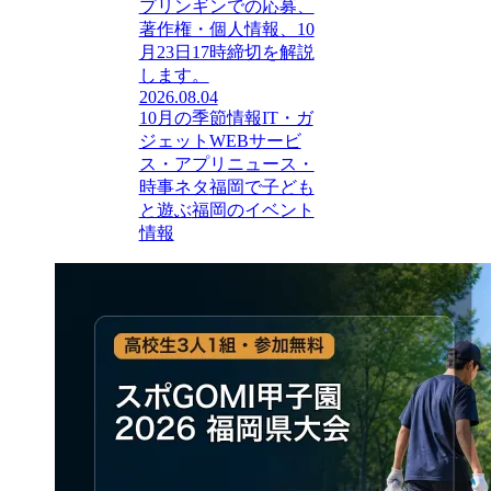
プリンギンでの応募、
著作権・個人情報、10
月23日17時締切を解説
します。
2026.08.04
10月の季節情報
IT・ガ
ジェット
WEBサービ
ス・アプリ
ニュース・
時事ネタ
福岡で子ども
と遊ぶ
福岡のイベント
情報