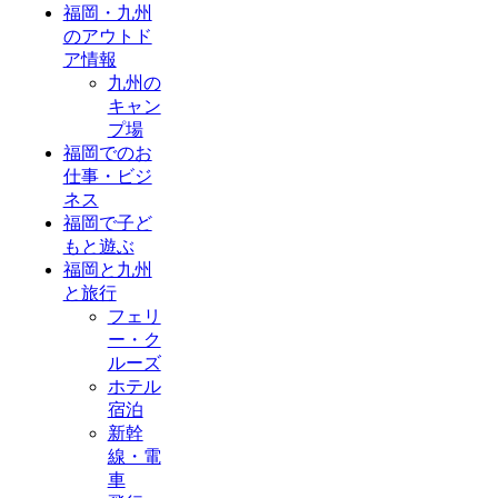
福岡・九州
のアウトド
ア情報
九州の
キャン
プ場
福岡でのお
仕事・ビジ
ネス
福岡で子ど
もと遊ぶ
福岡と九州
と旅行
フェリ
ー・ク
ルーズ
ホテル
宿泊
新幹
線・電
車