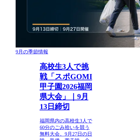
9月の季節情報
高校生3人で挑
戦「スポGOMI
甲子園2026福岡
県大会」｜9月
13日締切
福岡県内の高校生3人で
60分のごみ拾いを競う
無料大会。9月27日の日