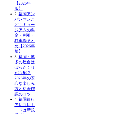
【2026年
版】
2.
福岡アン
パンマンこ
どもミュー
ジアムの料
金・割引・
駐車場まと
め【2026年
版】
3.
福岡・博
多の屋台は
ぼったくり
が心配？
2026年の安
心な楽しみ
方と料金確
認のコツ
4.
福岡銀行
アレコレカ
ードは新規