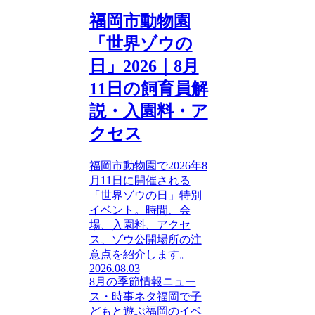
福岡市動物園
「世界ゾウの
日」2026｜8月
11日の飼育員解
説・入園料・ア
クセス
福岡市動物園で2026年8
月11日に開催される
「世界ゾウの日」特別
イベント。時間、会
場、入園料、アクセ
ス、ゾウ公開場所の注
意点を紹介します。
2026.08.03
8月の季節情報
ニュー
ス・時事ネタ
福岡で子
どもと遊ぶ
福岡のイベ