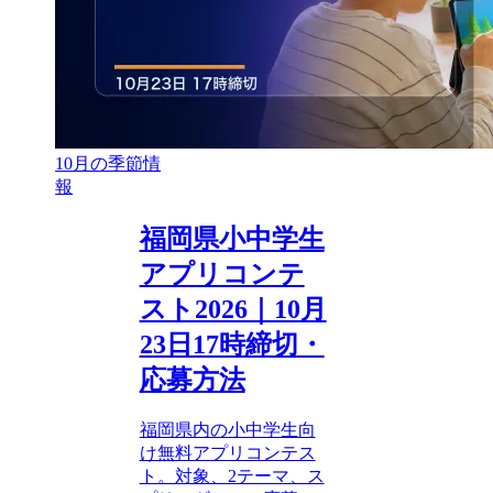
10月の季節情
報
福岡県小中学生
アプリコンテ
スト2026｜10月
23日17時締切・
応募方法
福岡県内の小中学生向
け無料アプリコンテス
ト。対象、2テーマ、ス