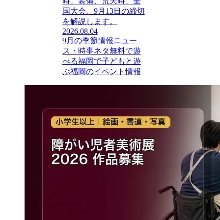
時、装備、荒天時、全
国大会、9月13日の締切
を解説します。
2026.08.04
9月の季節情報
ニュー
ス・時事ネタ
無料で遊
べる
福岡で子どもと遊
ぶ
福岡のイベント情報