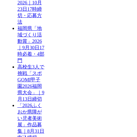
2026｜10月
23日17時締
切・応募方
法
福岡県「地
域づくり活
動賞」2026
｜9月30日17
時必着・4部
門
高校生3人で
挑戦「スポ
GOMI甲子
園2026福岡
県大会」｜9
月13日締切
「2026ふく
おか県障が
い児者美術
展」作品募
集｜8月31日