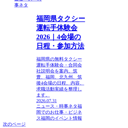
事ネタ
福岡県タクシー
運転手体験会
2026｜4会場の
日程・参加方法
福岡県の無料タクシー
運転手体験会・合同会
社説明会を案内。筑
豊、福岡、北九州、筑
後4会場の日程、内容、
求職活動実績を整理し
ます。
2026.07.31
ニュース・時事ネタ
福
岡でのお仕事・ビジネ
ス
福岡のイベント情報
次のページ