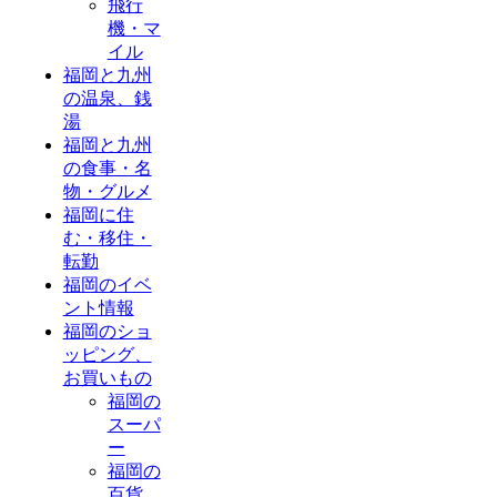
飛行
機・マ
イル
福岡と九州
の温泉、銭
湯
福岡と九州
の食事・名
物・グルメ
福岡に住
む・移住・
転勤
福岡のイベ
ント情報
福岡のショ
ッピング、
お買いもの
福岡の
スーパ
ー
福岡の
百貨