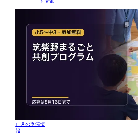
ト情報
11月の季節情
報