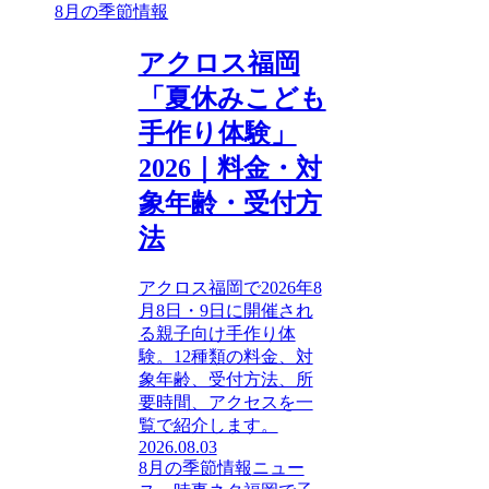
8月の季節情報
アクロス福岡
「夏休みこども
手作り体験」
2026｜料金・対
象年齢・受付方
法
アクロス福岡で2026年8
月8日・9日に開催され
る親子向け手作り体
験。12種類の料金、対
象年齢、受付方法、所
要時間、アクセスを一
覧で紹介します。
2026.08.03
8月の季節情報
ニュー