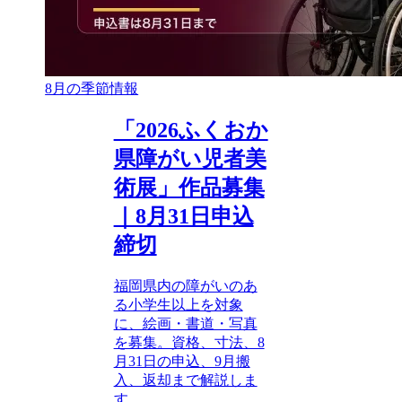
8月の季節情報
「2026ふくおか
県障がい児者美
術展」作品募集
｜8月31日申込
締切
福岡県内の障がいのあ
る小学生以上を対象
に、絵画・書道・写真
を募集。資格、寸法、8
月31日の申込、9月搬
入、返却まで解説しま
す。