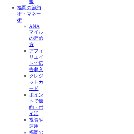
報
福岡の節約
術・マネー
術
ANA
マイル
の貯め
方
アフィ
リエイ
トで広
告収入
クレジ
ットカ
ード
ポイン
トで節
約・ポ
イ活
投資や
運用
福岡の