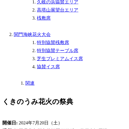
久岐の浜協賛エリア
高塔山展望台エリア
桟敷席
関門海峡花火大会
特別協賛桟敷席
特別協賛テーブル席
芝生プレミアムイス席
協賛イス席
関連
くきのうみ花火の祭典
開催日:
2024年7月20日（土）