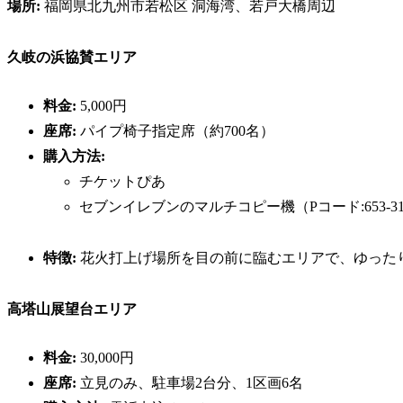
場所:
福岡県北九州市若松区 洞海湾、若戸大橋周辺
久岐の浜協賛エリア
料金:
5,000円
座席:
パイプ椅子指定席（約700名）
購入方法:
チケットぴあ
セブンイレブンのマルチコピー機（Pコード:653-31
特徴:
花火打上げ場所を目の前に臨むエリアで、ゆった
高塔山展望台エリア
料金:
30,000円
座席:
立見のみ、駐車場2台分、1区画6名