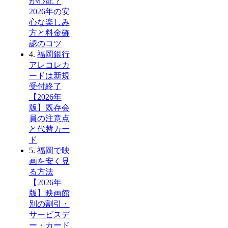
が心配？
2026年の安
心な楽しみ
方と料金確
認のコツ
4.
福岡銀行
アレコレカ
ードは新規
受付終了
【2026年
版】既存会
員の注意点
と代替カー
ド
5.
福岡で映
画を安く見
る方法
【2026年
版】映画館
別の割引・
サービスデ
ー・カード