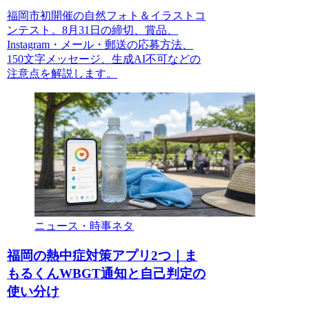
福岡市初開催の自然フォト＆イラストコ
ンテスト。8月31日の締切、賞品、
Instagram・メール・郵送の応募方法、
150文字メッセージ、生成AI不可などの
注意点を解説します。
ニュース・時事ネタ
福岡の熱中症対策アプリ2つ｜ま
もるくんWBGT通知と自己判定の
使い分け