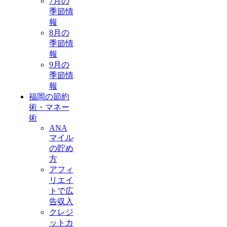
7月の
季節情
報
8月の
季節情
報
9月の
季節情
報
福岡の節約
術・マネー
術
ANA
マイル
の貯め
方
アフィ
リエイ
トで広
告収入
クレジ
ットカ