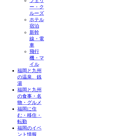
フェリ
ー・ク
ルーズ
ホテル
宿泊
新幹
線・電
車
飛行
機・マ
イル
福岡と九州
の温泉、銭
湯
福岡と九州
の食事・名
物・グルメ
福岡に住
む・移住・
転勤
福岡のイベ
ント情報