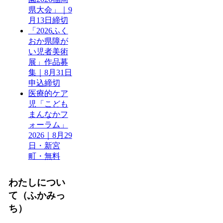
県大会」｜9
月13日締切
「2026ふく
おか県障が
い児者美術
展」作品募
集｜8月31日
申込締切
医療的ケア
児「こども
まんなかフ
ォーラム」
2026｜8月29
日・新宮
町・無料
わたしについ
て（ふかみっ
ち）