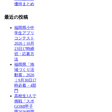
優待まとめ
最近の投稿
福岡県小中
学生アプリ
コンテスト
2026｜10月
23日17時締
切・応募方
法
福岡県「地
域づくり活
動賞」2026
｜9月30日17
時必着・4部
門
高校生3人で
挑戦「スポ
GOMI甲子
園2026福岡