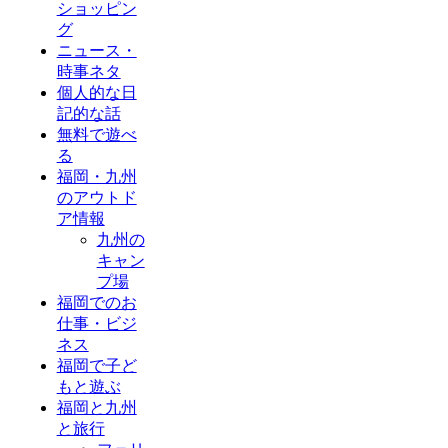
ショッピン
グ
ニュース・
時事ネタ
個人的な日
記的な話
無料で遊べ
る
福岡・九州
のアウトド
ア情報
九州の
キャン
プ場
福岡でのお
仕事・ビジ
ネス
福岡で子ど
もと遊ぶ
福岡と九州
と旅行