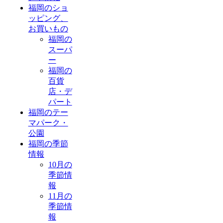
福岡のショ
ッピング、
お買いもの
福岡の
スーパ
ー
福岡の
百貨
店・デ
パート
福岡のテー
マパーク・
公園
福岡の季節
情報
10月の
季節情
報
11月の
季節情
報