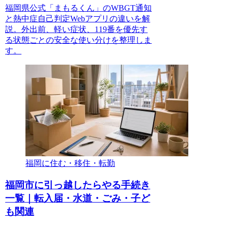
福岡県公式「まもるくん」のWBGT通知
と熱中症自己判定Webアプリの違いを解
説。外出前、軽い症状、119番を優先す
る状態ごとの安全な使い分けを整理しま
す。
福岡に住む・移住・転勤
福岡市に引っ越したらやる手続き
一覧｜転入届・水道・ごみ・子ど
も関連