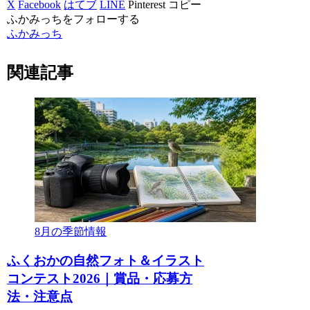
X
Facebook
はてブ
LINE
Pinterest
コピー
ふかみっちをフォローする
ふかみっち
関連記事
8月の季節情報
ふくおかの自然フォト＆イラスト
コンテスト2026｜賞品・応募方
法・注意点