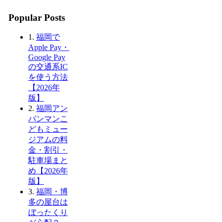
Popular Posts
1.
福岡で
Apple Pay・
Google Pay
の交通系IC
を使う方法
【2026年
版】
2.
福岡アン
パンマンこ
どもミュー
ジアムの料
金・割引・
駐車場まと
め【2026年
版】
3.
福岡・博
多の屋台は
ぼったくり