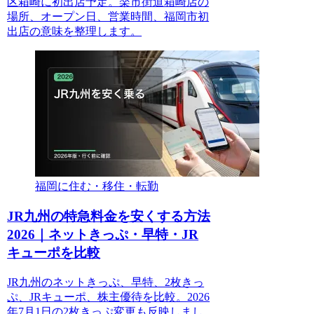
区箱崎に初出店予定。楽市街道箱崎店の
場所、オープン日、営業時間、福岡市初
出店の意味を整理します。
福岡に住む・移住・転勤
JR九州の特急料金を安くする方法
2026｜ネットきっぷ・早特・JR
キューポを比較
JR九州のネットきっぷ、早特、2枚きっ
ぷ、JRキューポ、株主優待を比較。2026
年7月1日の2枚きっぷ変更も反映しまし