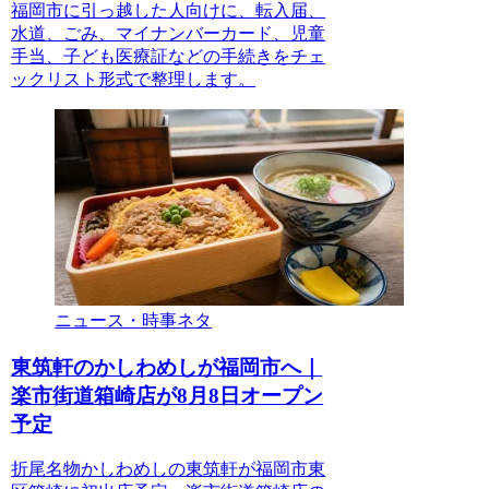
福岡市に引っ越した人向けに、転入届、
水道、ごみ、マイナンバーカード、児童
手当、子ども医療証などの手続きをチェ
ックリスト形式で整理します。
ニュース・時事ネタ
東筑軒のかしわめしが福岡市へ｜
楽市街道箱崎店が8月8日オープン
予定
折尾名物かしわめしの東筑軒が福岡市東