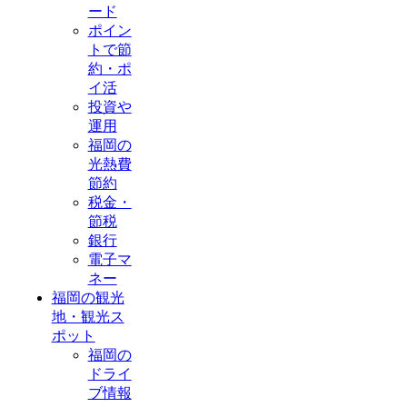
ード
ポイン
トで節
約・ポ
イ活
投資や
運用
福岡の
光熱費
節約
税金・
節税
銀行
電子マ
ネー
福岡の観光
地・観光ス
ポット
福岡の
ドライ
ブ情報