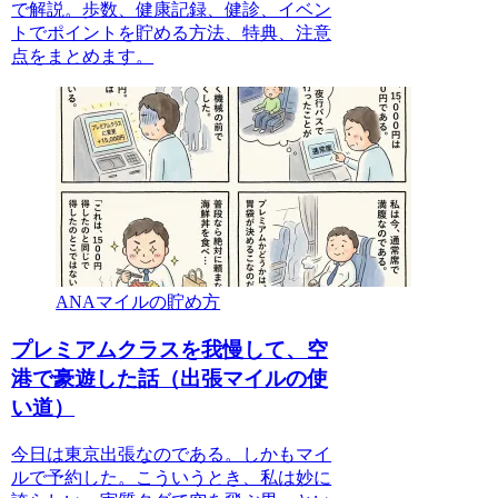
で解説。歩数、健康記録、健診、イベン
トでポイントを貯める方法、特典、注意
点をまとめます。
ANAマイルの貯め方
プレミアムクラスを我慢して、空
港で豪遊した話（出張マイルの使
い道）
今日は東京出張なのである。しかもマイ
ルで予約した。こういうとき、私は妙に