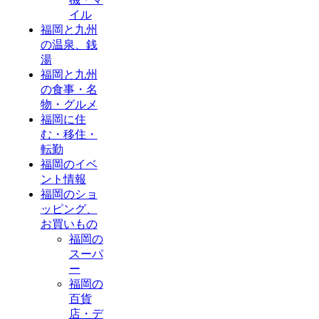
イル
福岡と九州
の温泉、銭
湯
福岡と九州
の食事・名
物・グルメ
福岡に住
む・移住・
転勤
福岡のイベ
ント情報
福岡のショ
ッピング、
お買いもの
福岡の
スーパ
ー
福岡の
百貨
店・デ