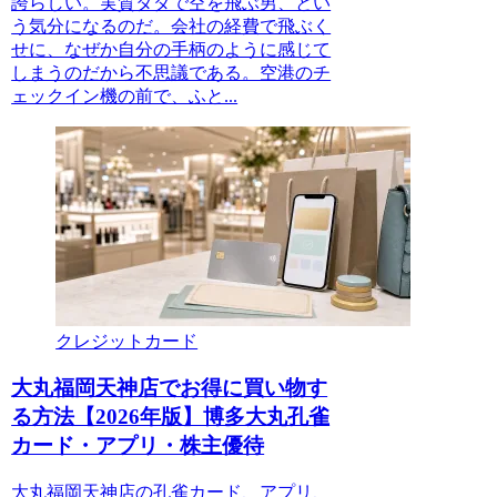
誇らしい。実質タダで空を飛ぶ男、とい
う気分になるのだ。会社の経費で飛ぶく
せに、なぜか自分の手柄のように感じて
しまうのだから不思議である。空港のチ
ェックイン機の前で、ふと...
クレジットカード
大丸福岡天神店でお得に買い物す
る方法【2026年版】博多大丸孔雀
カード・アプリ・株主優待
大丸福岡天神店の孔雀カード、アプリ、