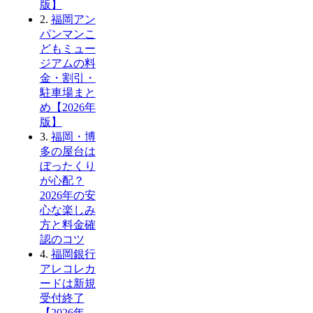
版】
2.
福岡アン
パンマンこ
どもミュー
ジアムの料
金・割引・
駐車場まと
め【2026年
版】
3.
福岡・博
多の屋台は
ぼったくり
が心配？
2026年の安
心な楽しみ
方と料金確
認のコツ
4.
福岡銀行
アレコレカ
ードは新規
受付終了
【2026年