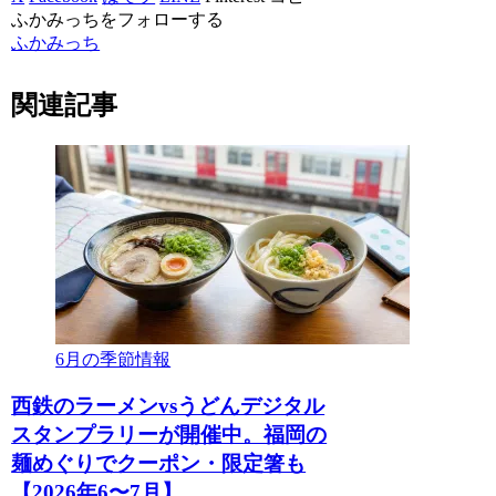
ふかみっちをフォローする
ふかみっち
関連記事
6月の季節情報
西鉄のラーメンvsうどんデジタル
スタンプラリーが開催中。福岡の
麺めぐりでクーポン・限定箸も
【2026年6〜7月】