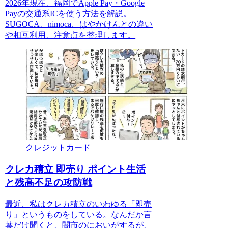
2026年現在、福岡でApple Pay・Google
Payの交通系ICを使う方法を解説。
SUGOCA、nimoca、はやかけんとの違い
や相互利用、注意点を整理します。
クレジットカード
クレカ積立 即売り ポイント生活
と残高不足の攻防戦
最近、私はクレカ積立のいわゆる「即売
り」というものをしている。なんだか言
葉だけ聞くと、闇市のにおいがするが、