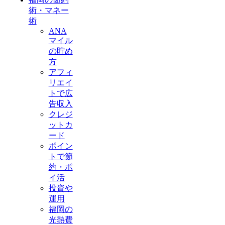
術・マネー
術
ANA
マイル
の貯め
方
アフィ
リエイ
トで広
告収入
クレジ
ットカ
ード
ポイン
トで節
約・ポ
イ活
投資や
運用
福岡の
光熱費