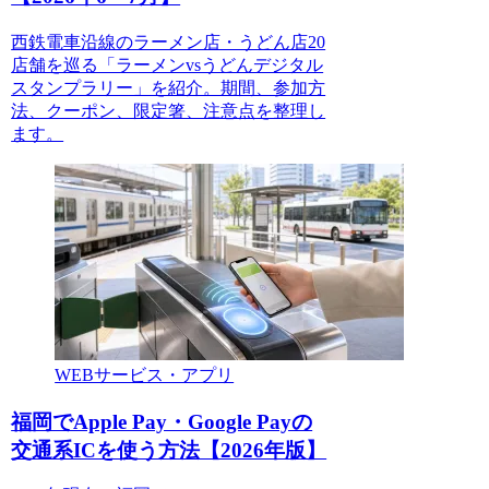
西鉄電車沿線のラーメン店・うどん店20
店舗を巡る「ラーメンvsうどんデジタル
スタンプラリー」を紹介。期間、参加方
法、クーポン、限定箸、注意点を整理し
ます。
WEBサービス・アプリ
福岡でApple Pay・Google Payの
交通系ICを使う方法【2026年版】