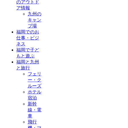
のアウトド
ア情報
九州の
キャン
プ場
福岡でのお
仕事・ビジ
ネス
福岡で子ど
もと遊ぶ
福岡と九州
と旅行
フェリ
ー・ク
ルーズ
ホテル
宿泊
新幹
線・電
車
飛行
機・マ