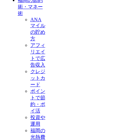
福岡の節約
術・マネー
術
ANA
マイル
の貯め
方
アフィ
リエイ
トで広
告収入
クレジ
ットカ
ード
ポイン
トで節
約・ポ
イ活
投資や
運用
福岡の
光熱費