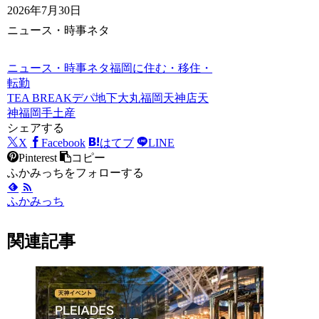
2026年7月30日
ニュース・時事ネタ
ニュース・時事ネタ
福岡に住む・移住・
転勤
TEA BREAK
デパ地下
大丸福岡天神店
天
神
福岡手土産
シェアする
X
Facebook
はてブ
LINE
Pinterest
コピー
ふかみっちをフォローする
ふかみっち
関連記事