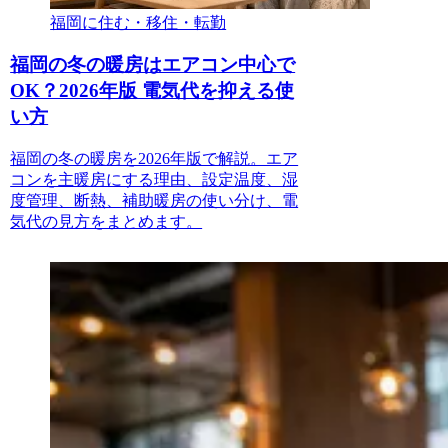
福岡に住む・移住・転勤
福岡の冬の暖房はエアコン中心で
OK？2026年版 電気代を抑える使
い方
福岡の冬の暖房を2026年版で解説。エア
コンを主暖房にする理由、設定温度、湿
度管理、断熱、補助暖房の使い分け、電
気代の見方をまとめます。