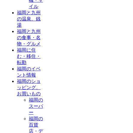
機・マ
イル
福岡と九州
の温泉、銭
湯
福岡と九州
の食事・名
物・グルメ
福岡に住
む・移住・
転勤
福岡のイベ
ント情報
福岡のショ
ッピング、
お買いもの
福岡の
スーパ
ー
福岡の
百貨
店・デ