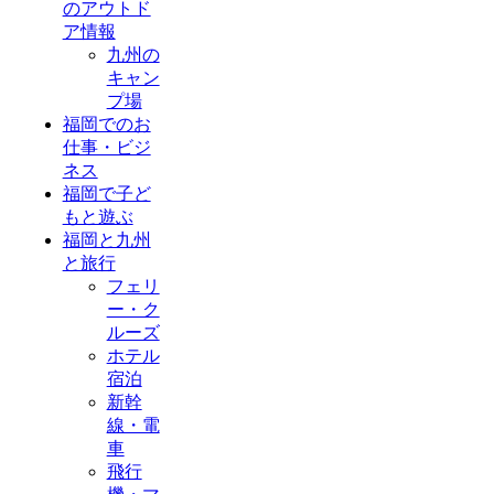
のアウトド
ア情報
九州の
キャン
プ場
福岡でのお
仕事・ビジ
ネス
福岡で子ど
もと遊ぶ
福岡と九州
と旅行
フェリ
ー・ク
ルーズ
ホテル
宿泊
新幹
線・電
車
飛行