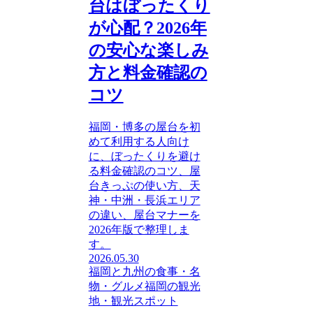
台はぼったくり
が心配？2026年
の安心な楽しみ
方と料金確認の
コツ
福岡・博多の屋台を初
めて利用する人向け
に、ぼったくりを避け
る料金確認のコツ、屋
台きっぷの使い方、天
神・中洲・長浜エリア
の違い、屋台マナーを
2026年版で整理しま
す。
2026.05.30
福岡と九州の食事・名
物・グルメ
福岡の観光
地・観光スポット