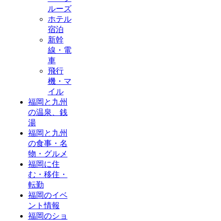
ルーズ
ホテル
宿泊
新幹
線・電
車
飛行
機・マ
イル
福岡と九州
の温泉、銭
湯
福岡と九州
の食事・名
物・グルメ
福岡に住
む・移住・
転勤
福岡のイベ
ント情報
福岡のショ