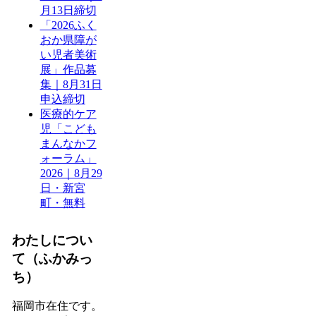
月13日締切
「2026ふく
おか県障が
い児者美術
展」作品募
集｜8月31日
申込締切
医療的ケア
児「こども
まんなかフ
ォーラム」
2026｜8月29
日・新宮
町・無料
わたしについ
て（ふかみっ
ち）
福岡市在住です。