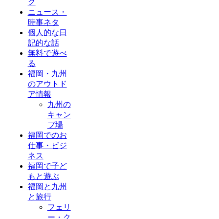
グ
ニュース・
時事ネタ
個人的な日
記的な話
無料で遊べ
る
福岡・九州
のアウトド
ア情報
九州の
キャン
プ場
福岡でのお
仕事・ビジ
ネス
福岡で子ど
もと遊ぶ
福岡と九州
と旅行
フェリ
ー・ク