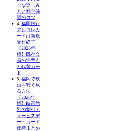
心な楽しみ
方と料金確
認のコツ
4.
福岡銀行
アレコレカ
ードは新規
受付終了
【2026年
版】既存会
員の注意点
と代替カー
ド
5.
福岡で映
画を安く見
る方法
【2026年
版】映画館
別の割引・
サービスデ
ー・カード
優待まとめ