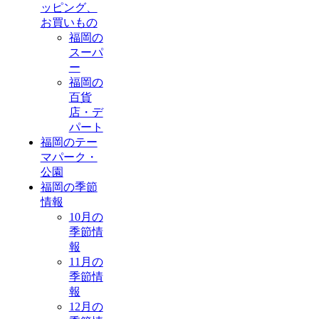
ッピング、
お買いもの
福岡の
スーパ
ー
福岡の
百貨
店・デ
パート
福岡のテー
マパーク・
公園
福岡の季節
情報
10月の
季節情
報
11月の
季節情
報
12月の