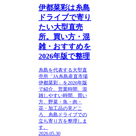
伊都菜彩は糸島
ドライブで寄り
たい大型直売
所。買い方・混
雑・おすすめを
2026年版で整理
糸島を代表する大型直
売所「JA糸島産直市場
伊都菜彩」を2026年版
で紹介。営業時間、混
雑しやすい時間、買い
方、野菜・魚・肉・
花・加工品の見どこ
ろ、糸島ドライブでの
立ち寄り方を整理しま
す。
2026.05.30