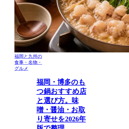
福岡と九州の
食事・名物・
グルメ
福岡・博多のも
つ鍋おすすめ店
と選び方。味
噌・醤油・お取
り寄せを2026年
版で整理