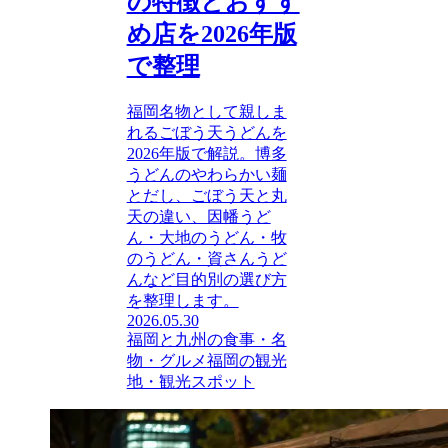
の特徴とおすす
め店を2026年版
で整理
福岡名物として親しま
れるごぼう天うどんを
2026年版で解説。博多
うどんのやわらかい麺
とだし、ごぼう天と丸
天の違い、因幡うど
ん・大地のうどん・牧
のうどん・資さんうど
んなど目的別の選び方
を整理します。
2026.05.30
福岡と九州の食事・名
物・グルメ
福岡の観光
地・観光スポット