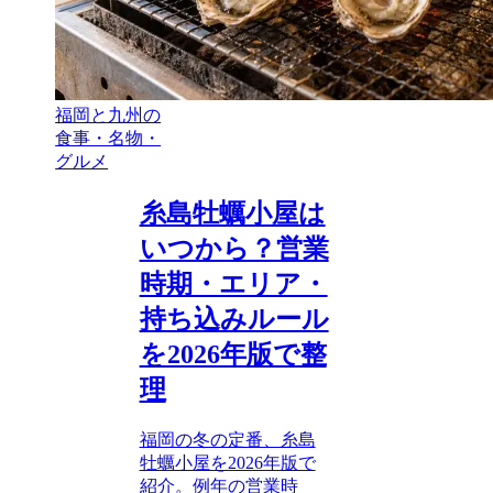
福岡と九州の
食事・名物・
グルメ
糸島牡蠣小屋は
いつから？営業
時期・エリア・
持ち込みルール
を2026年版で整
理
福岡の冬の定番、糸島
牡蠣小屋を2026年版で
紹介。例年の営業時