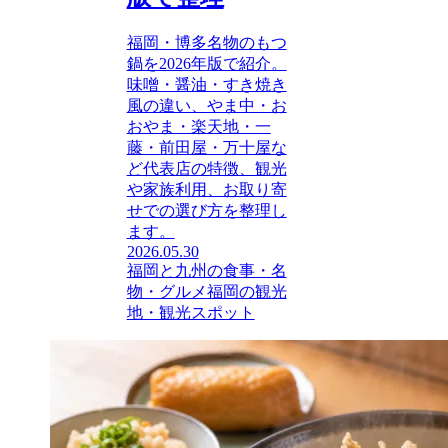
福岡・博多名物のもつ
鍋を2026年版で紹介。
味噌・醤油・すき焼き
風の違い、やま中・お
おやま・楽天地・一
藤・前田屋・万十屋な
ど代表店の特徴、観光
や家族利用、お取り寄
せでの選び方を整理し
ます。
2026.05.30
福岡と九州の食事・名
物・グルメ
福岡の観光
地・観光スポット