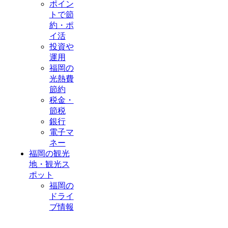
ポイン
トで節
約・ポ
イ活
投資や
運用
福岡の
光熱費
節約
税金・
節税
銀行
電子マ
ネー
福岡の観光
地・観光ス
ポット
福岡の
ドライ
ブ情報