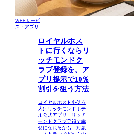
WEBサービ
ス・アプリ
ロイヤルホス
トに行くならリ
ッチモンドク
ラブ登録を。ア
プリ提示で10％
割引を狙う方法
ロイヤルホストを使う
人はリッチモンドホテ
ル公式アプリ・リッチ
モンドクラブ登録で幸
せになれるかも。対象
レストラン10％割引の