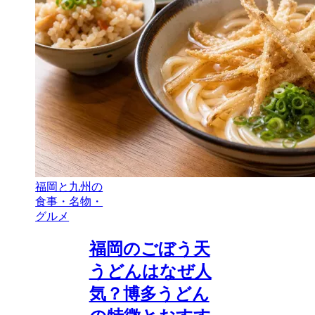
福岡と九州の
食事・名物・
グルメ
福岡のごぼう天
うどんはなぜ人
気？博多うどん