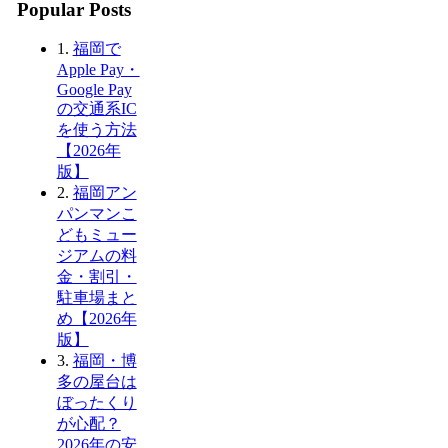
Popular Posts
1.
福岡で
Apple Pay・
Google Pay
の交通系IC
を使う方法
【2026年
版】
2.
福岡アン
パンマンこ
どもミュー
ジアムの料
金・割引・
駐車場まと
め【2026年
版】
3.
福岡・博
多の屋台は
ぼったくり
が心配？
2026年の安