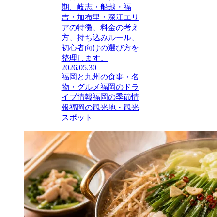
期、岐志・船越・福
吉・加布里・深江エリ
アの特徴、料金の考え
方、持ち込みルール、
初心者向けの選び方を
整理します。
2026.05.30
福岡と九州の食事・名
物・グルメ
福岡のドラ
イブ情報
福岡の季節情
報
福岡の観光地・観光
スポット