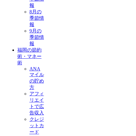
報
8月の
季節情
報
9月の
季節情
報
福岡の節約
術・マネー
術
ANA
マイル
の貯め
方
アフィ
リエイ
トで広
告収入
クレジ
ットカ
ード