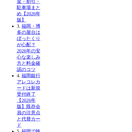
金・割引・
駐車場まと
め【2026年
版】
3.
福岡・博
多の屋台は
ぼったくり
が心配？
2026年の安
心な楽しみ
方と料金確
認のコツ
4.
福岡銀行
アレコレカ
ードは新規
受付終了
【2026年
版】既存会
員の注意点
と代替カー
ド
5.
福岡で映