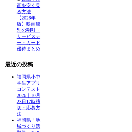
画を安く見
る方法
【2026年
版】映画館
別の割引・
サービスデ
ー・カード
優待まとめ
最近の投稿
福岡県小中
学生アプリ
コンテスト
2026｜10月
23日17時締
切・応募方
法
福岡県「地
域づくり活