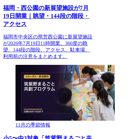
福岡・西公園の新展望施設が7月
19日開業｜眺望・144段の階段・
アクセス
福岡市中央区の県営西公園に新展望施設
が2026年7月19日11時開業。360度の眺
望、144段の階段、アクセス、駐車場、
利用前の注意をまとめます。
11月の季節情報
小5〜中3対象「筑紫野まるごと共