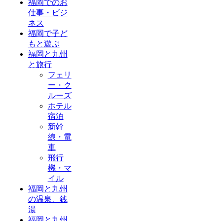
福岡でのお
仕事・ビジ
ネス
福岡で子ど
もと遊ぶ
福岡と九州
と旅行
フェリ
ー・ク
ルーズ
ホテル
宿泊
新幹
線・電
車
飛行
機・マ
イル
福岡と九州
の温泉、銭
湯
福岡と九州