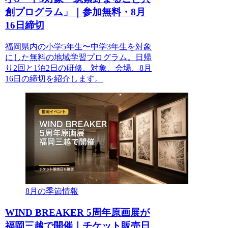
創プログラム」｜参加無料・8月
16日締切
福岡県内の小学5年生〜中学3年生を対象
にした無料の地域学習プログラム。日帰
り2回と1泊2日の研修、対象、会場、8月
16日の締切を紹介します。
8月の季節情報
WIND BREAKER 5周年原画展が
福岡三越で開催｜チケット販売日