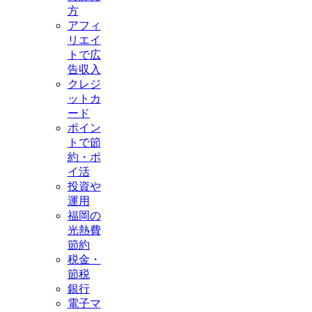
方
アフィ
リエイ
トで広
告収入
クレジ
ットカ
ード
ポイン
トで節
約・ポ
イ活
投資や
運用
福岡の
光熱費
節約
税金・
節税
銀行
電子マ