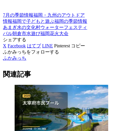
7月の季節情報
福岡・九州のアウトドア
情報
福岡で子どもと遊ぶ
福岡の季節情報
あまぎ水の文化村
ウォーターフェスティ
バル
朝倉市
水遊び
福岡花火大会
シェアする
X
Facebook
はてブ
LINE
Pinterest
コピー
ふかみっちをフォローする
ふかみっち
関連記事