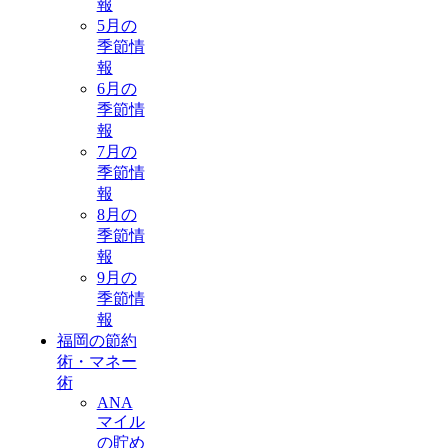
報
5月の
季節情
報
6月の
季節情
報
7月の
季節情
報
8月の
季節情
報
9月の
季節情
報
福岡の節約
術・マネー
術
ANA
マイル
の貯め