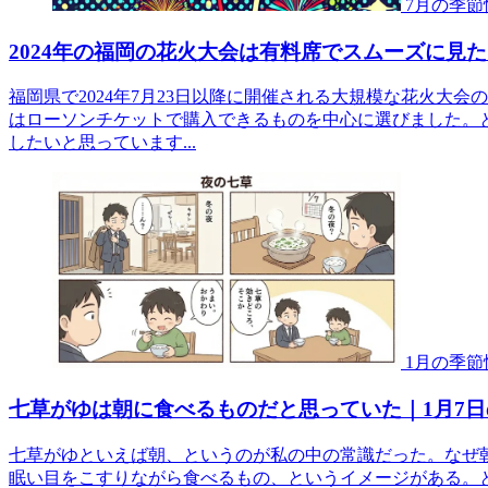
7月の季節
2024年の福岡の花火大会は有料席でスムーズに見
福岡県で2024年7月23日以降に開催される大規模な花火大
はローソンチケットで購入できるものを中心に選びました。
したいと思っています...
1月の季節
七草がゆは朝に食べるものだと思っていた｜1月7
七草がゆといえば朝、というのが私の中の常識だった。なぜ
眠い目をこすりながら食べるもの、というイメージがある。と