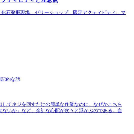
開催。化石発掘現場、ゼリーショップ、限定アクティビティ、マ
日記的な話
出してネジを回すだけの簡単な作業なのに、なぜかこちら
はないか」など、余計な心配が次々と浮かぶのである。自