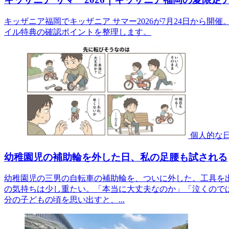
キッザニア福岡でキッザニア サマー2026が7月24日から
イル特典の確認ポイントを整理します。
個人的な
幼稚園児の補助輪を外した日、私の足腰も試される
幼稚園児の三男の自転車の補助輪を、ついに外した。工具を
の気持ちは少し重たい。「本当に大丈夫なのか」「泣くので
分の子どもの頃を思い出すと、...