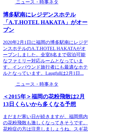
ニュース・時事ネタ
博多駅南にレジデンスホテル
「A.T.HOTEL HAKATA」がオー
プン
2020年2月1日に福岡の博多駅南にレジデ
ンスホテルのA.T.HOTEL HAKATAがオ
ープンしました。全室8名まで宿泊可能
なファミリー対応ルームとなっていま
す。インバウンド旅行者にも最適なホテ
ルとなっています。Laugfullは2月1日...
ニュース・時事ネタ
＜2015年＞福岡の花粉飛散は2月
13日くらいから多くなる予想
まだまだ寒い日が続きますが、福岡県内
の花粉飛散も激しくなってきそうです。
花粉症の方は注意しましょうね。スギ花