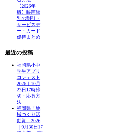
【2026年
版】映画館
別の割引・
サービスデ
ー・カード
優待まとめ
最近の投稿
福岡県小中
学生アプリ
コンテスト
2026｜10月
23日17時締
切・応募方
法
福岡県「地
域づくり活
動賞」2026
｜9月30日17