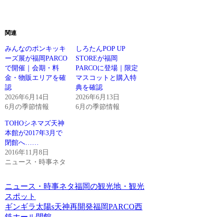
関連
みんなのポンキッキ
しろたんPOP UP
ーズ展が福岡PARCO
STOREが福岡
で開催｜会期・料
PARCOに登場｜限定
金・物販エリアを確
マスコットと購入特
認
典を確認
2026年6月14日
2026年6月13日
6月の季節情報
6月の季節情報
TOHOシネマズ天神
本館が2017年3月で
閉館へ……
2016年11月8日
ニュース・時事ネタ
ニュース・時事ネタ
福岡の観光地・観光
スポット
ギンギラ太陽s
天神再開発
福岡PARCO
西
鉄ホール
閉館