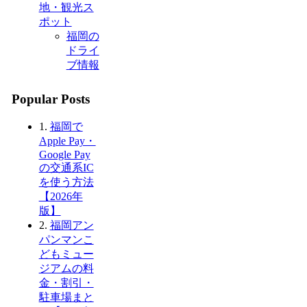
地・観光ス
ポット
福岡の
ドライ
ブ情報
Popular Posts
1.
福岡で
Apple Pay・
Google Pay
の交通系IC
を使う方法
【2026年
版】
2.
福岡アン
パンマンこ
どもミュー
ジアムの料
金・割引・
駐車場まと