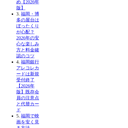
め【2026年
版】
3.
福岡・博
多の屋台は
ぼったくり
が心配？
2026年の安
心な楽しみ
方と料金確
認のコツ
4.
福岡銀行
アレコレカ
ードは新規
受付終了
【2026年
版】既存会
員の注意点
と代替カー
ド
5.
福岡で映
画を安く見
る方法