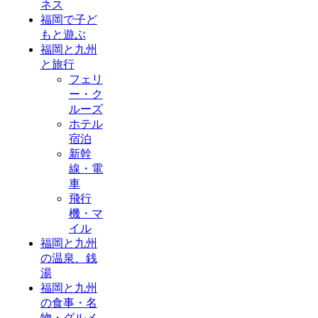
ネス
福岡で子ど
もと遊ぶ
福岡と九州
と旅行
フェリ
ー・ク
ルーズ
ホテル
宿泊
新幹
線・電
車
飛行
機・マ
イル
福岡と九州
の温泉、銭
湯
福岡と九州
の食事・名
物・グルメ