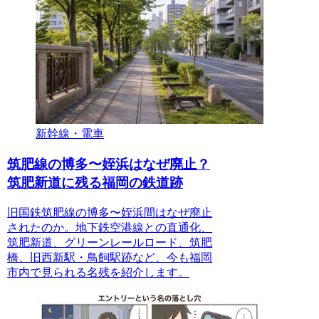
新幹線・電車
筑肥線の博多〜姪浜はなぜ廃止？
筑肥新道に残る福岡の鉄道跡
旧国鉄筑肥線の博多〜姪浜間はなぜ廃止
されたのか。地下鉄空港線との直通化、
筑肥新道、グリーンレールロード、筑肥
橋、旧西新駅・鳥飼駅跡など、今も福岡
市内で見られる名残を紹介します。