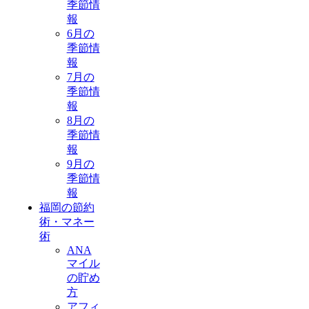
季節情
報
6月の
季節情
報
7月の
季節情
報
8月の
季節情
報
9月の
季節情
報
福岡の節約
術・マネー
術
ANA
マイル
の貯め
方
アフィ