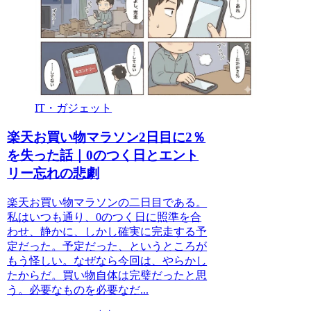
IT・ガジェット
楽天お買い物マラソン2日目に2％
を失った話｜0のつく日とエント
リー忘れの悲劇
楽天お買い物マラソンの二日目である。
私はいつも通り、0のつく日に照準を合
わせ、静かに、しかし確実に完走する予
定だった。予定だった、というところが
もう怪しい。なぜなら今回は、やらかし
たからだ。買い物自体は完璧だったと思
う。必要なものを必要なだ...