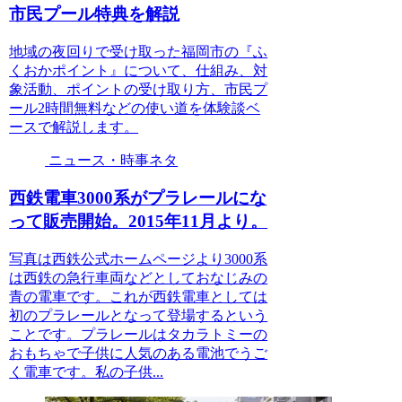
市民プール特典を解説
地域の夜回りで受け取った福岡市の『ふ
くおかポイント』について、仕組み、対
象活動、ポイントの受け取り方、市民プ
ール2時間無料などの使い道を体験談ベ
ースで解説します。
ニュース・時事ネタ
西鉄電車3000系がプラレールにな
って販売開始。2015年11月より。
写真は西鉄公式ホームページより3000系
は西鉄の急行車両などとしておなじみの
青の電車です。これが西鉄電車としては
初のプラレールとなって登場するという
ことです。プラレールはタカラトミーの
おもちゃで子供に人気のある電池でうご
く電車です。私の子供...