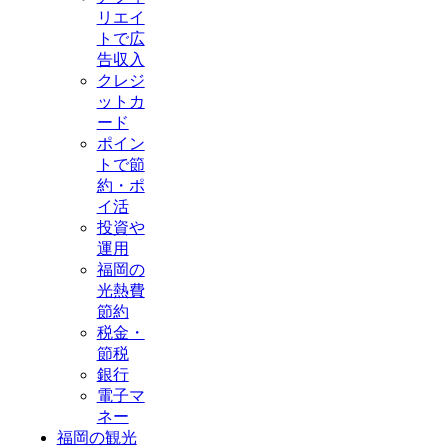
リエイ
トで広
告収入
クレジ
ットカ
ード
ポイン
トで節
約・ポ
イ活
投資や
運用
福岡の
光熱費
節約
税金・
節税
銀行
電子マ
ネー
福岡の観光