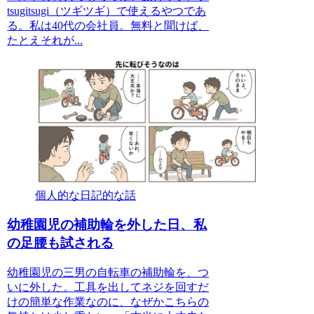
tsugitsugi（ツギツギ）で使えるやつであ
る。私は40代の会社員。無料と聞けば、
たとえそれが...
個人的な日記的な話
幼稚園児の補助輪を外した日、私
の足腰も試される
幼稚園児の三男の自転車の補助輪を、つ
いに外した。工具を出してネジを回すだ
けの簡単な作業なのに、なぜかこちらの