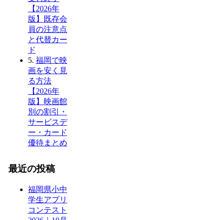
【2026年
版】既存会
員の注意点
と代替カー
ド
5.
福岡で映
画を安く見
る方法
【2026年
版】映画館
別の割引・
サービスデ
ー・カード
優待まとめ
最近の投稿
福岡県小中
学生アプリ
コンテスト