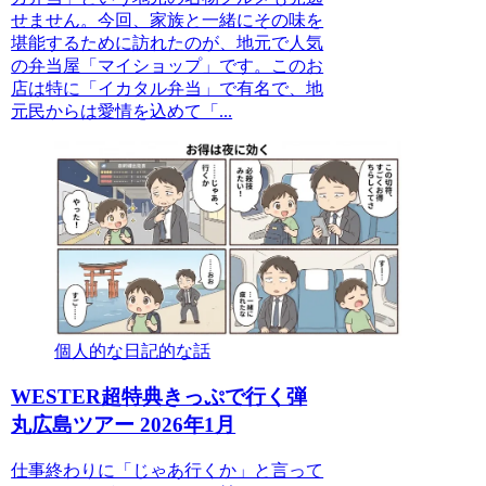
せません。今回、家族と一緒にその味を
堪能するために訪れたのが、地元で人気
の弁当屋「マイショップ」です。このお
店は特に「イカタル弁当」で有名で、地
元民からは愛情を込めて「...
個人的な日記的な話
WESTER超特典きっぷで行く弾
丸広島ツアー 2026年1月
仕事終わりに「じゃあ行くか」と言って