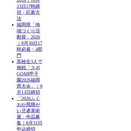
2026｜10月
23日17時締
切・応募方
法
福岡県「地
域づくり活
動賞」2026
｜9月30日17
時必着・4部
門
高校生3人で
挑戦「スポ
GOMI甲子
園2026福岡
県大会」｜9
月13日締切
「2026ふく
おか県障が
い児者美術
展」作品募
集｜8月31日
申込締切