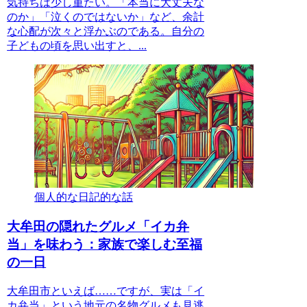
気持ちは少し重たい。「本当に大丈夫な
のか」「泣くのではないか」など、余計
な心配が次々と浮かぶのである。自分の
子どもの頃を思い出すと、...
個人的な日記的な話
大牟田の隠れたグルメ「イカ弁
当」を味わう：家族で楽しむ至福
の一日
大牟田市といえば……ですが、実は「イ
カ弁当」という地元の名物グルメも見逃