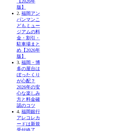
【2026年
版】
2.
福岡アン
パンマンこ
どもミュー
ジアムの料
金・割引・
駐車場まと
め【2026年
版】
3.
福岡・博
多の屋台は
ぼったくり
が心配？
2026年の安
心な楽しみ
方と料金確
認のコツ
4.
福岡銀行
アレコレカ
ードは新規
受付終了