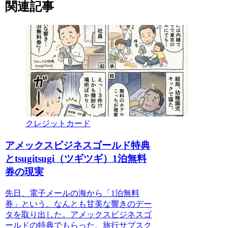
関連記事
クレジットカード
アメックスビジネスゴールド特典
とtsugitsugi（ツギツギ）1泊無料
券の現実
先日、電子メールの海から「1泊無料
券」という、なんとも甘美な響きのデー
タを取り出した。アメックスビジネスゴ
ールドの特典でもらった、旅行サブスク