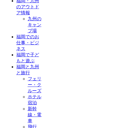
福岡・九州
のアウトド
ア情報
九州の
キャン
プ場
福岡でのお
仕事・ビジ
ネス
福岡で子ど
もと遊ぶ
福岡と九州
と旅行
フェリ
ー・ク
ルーズ
ホテル
宿泊
新幹
線・電
車
飛行