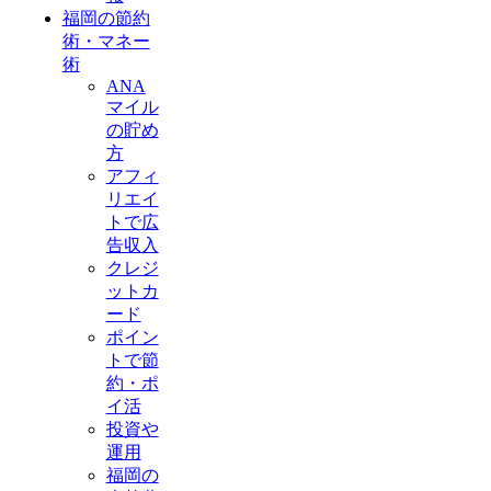
福岡の節約
術・マネー
術
ANA
マイル
の貯め
方
アフィ
リエイ
トで広
告収入
クレジ
ットカ
ード
ポイン
トで節
約・ポ
イ活
投資や
運用
福岡の