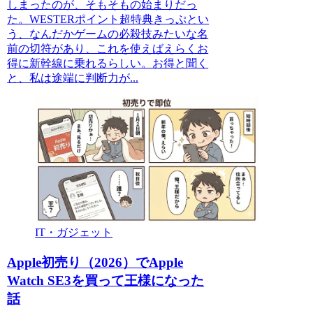
しまったのが、そもそもの始まりだっ
た。WESTERポイント超特典きっぷとい
う、なんだかゲームの必殺技みたいな名
前の切符があり、これを使えばえらくお
得に新幹線に乗れるらしい。お得と聞く
と、私は途端に判断力が...
IT・ガジェット
Apple初売り（2026）でApple
Watch SE3を買って王様になった
話