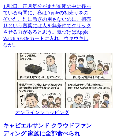
1月2日、正月気分がまだ布団の中に残っ
ている時間に、私はAppleの初売りをの
ぞいた。別に急ぎの用もないのに、初売
りという言葉には人を無条件でクリック
させる力があると思う。気づけばApple
Watch SE3をカートに入れ、ウキウキし
なが...
オンラインショッピング
キャビエルサンド クラウドファン
ディング 家族に全部食べられ