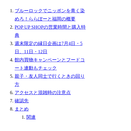
ブルーロックでニッポンを青く染
めろ！ららぽーと福岡の概要
POP UP SHOPの営業時間と購入特
典
週末限定の縁日企画は7月4日・5
日、11日・12日
館内買物キャンペーンとフードコ
ート連動もチェック
親子・友人同士で行くときの回り
方
アクセスと混雑時の注意点
確認先
まとめ
関連