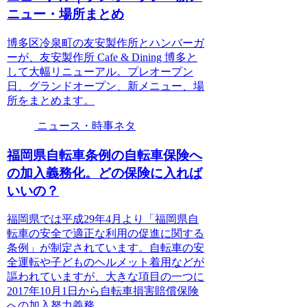
ニュー・場所まとめ
博多区冷泉町の友安製作所とハンバーガ
ーが、友安製作所 Cafe & Dining 博多と
して大幅リニューアル。プレオープン
日、グランドオープン、新メニュー、場
所をまとめます。
ニュース・時事ネタ
福岡県自転車条例の自転車保険へ
の加入義務化。どの保険に入れば
いいの？
福岡県では平成29年4月より「福岡県自
転車の安全で適正な利用の促進に関する
条例」が制定されています。自転車の安
全運転や子どものヘルメット着用などが
謳われていますが、大きな項目の一つに
2017年10月1日から自転車損害賠償保険
への加入努力義務...