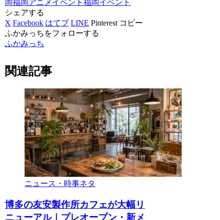
岡
福岡アニメイベント
福岡イベント
シェアする
X
Facebook
はてブ
LINE
Pinterest
コピー
ふかみっちをフォローする
ふかみっち
関連記事
ニュース・時事ネタ
博多の友安製作所カフェが大幅リ
ニューアル｜プレオープン・新メ