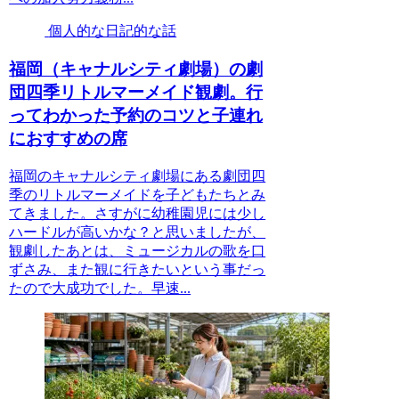
個人的な日記的な話
福岡（キャナルシティ劇場）の劇
団四季リトルマーメイド観劇。行
ってわかった予約のコツと子連れ
におすすめの席
福岡のキャナルシティ劇場にある劇団四
季のリトルマーメイドを子どもたちとみ
てきました。さすがに幼稚園児には少し
ハードルが高いかな？と思いましたが、
観劇したあとは、ミュージカルの歌を口
ずさみ、また観に行きたいという事だっ
たので大成功でした。早速...