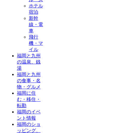
ホテル
宿泊
新幹
線・電
車
飛行
機・マ
イル
福岡と九州
の温泉、銭
湯
福岡と九州
の食事・名
物・グルメ
福岡に住
む・移住・
転勤
福岡のイベ
ント情報
福岡のショ
ッピング、