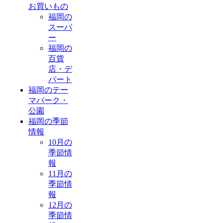
お買いもの
福岡の
スーパ
ー
福岡の
百貨
店・デ
パート
福岡のテー
マパーク・
公園
福岡の季節
情報
10月の
季節情
報
11月の
季節情
報
12月の
季節情