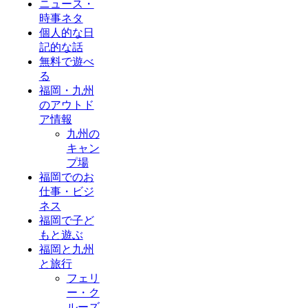
ニュース・
時事ネタ
個人的な日
記的な話
無料で遊べ
る
福岡・九州
のアウトド
ア情報
九州の
キャン
プ場
福岡でのお
仕事・ビジ
ネス
福岡で子ど
もと遊ぶ
福岡と九州
と旅行
フェリ
ー・ク
ルーズ