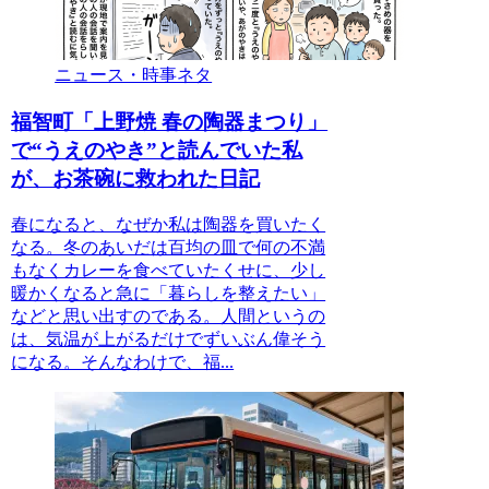
ニュース・時事ネタ
福智町「上野焼 春の陶器まつり」
で“うえのやき”と読んでいた私
が、お茶碗に救われた日記
春になると、なぜか私は陶器を買いたく
なる。冬のあいだは百均の皿で何の不満
もなくカレーを食べていたくせに、少し
暖かくなると急に「暮らしを整えたい」
などと思い出すのである。人間というの
は、気温が上がるだけでずいぶん偉そう
になる。そんなわけで、福...