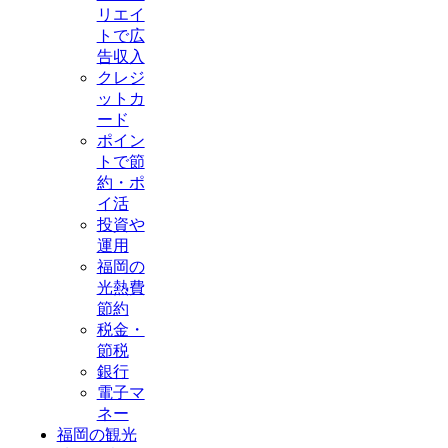
リエイ
トで広
告収入
クレジ
ットカ
ード
ポイン
トで節
約・ポ
イ活
投資や
運用
福岡の
光熱費
節約
税金・
節税
銀行
電子マ
ネー
福岡の観光