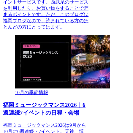
イントサービスです。西武系のサービス
を利用したり、お買い物をすることで貯
まるポイントです。ただ、このブログは
福岡ブログなので、読まれている方のほ
とんどの方にとってはまず...
10月の季節情報
福岡ミュージックマンス2026｜6
週連続7イベントの日程・会場
福岡ミュージックマンス2026は9月から
10月に6週連続・7イベント。天神、博