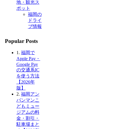
地・観光ス
ポット
福岡の
ドライ
ブ情報
Popular Posts
1.
福岡で
Apple Pay・
Google Pay
の交通系IC
を使う方法
【2026年
版】
2.
福岡アン
パンマンこ
どもミュー
ジアムの料
金・割引・
駐車場まと