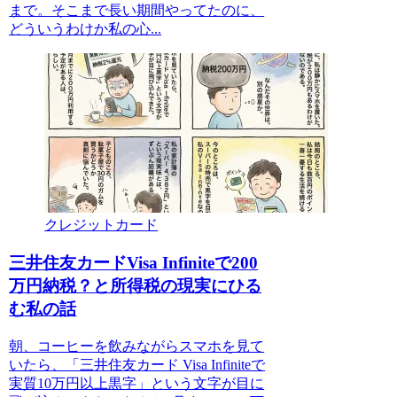
まで。そこまで長い期間やってたのに、
どういうわけか私の心...
クレジットカード
三井住友カードVisa Infiniteで200
万円納税？と所得税の現実にひる
む私の話
朝、コーヒーを飲みながらスマホを見て
いたら、「三井住友カード Visa Infiniteで
実質10万円以上黒字」という文字が目に