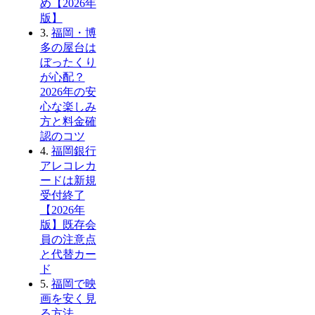
め【2026年
版】
3.
福岡・博
多の屋台は
ぼったくり
が心配？
2026年の安
心な楽しみ
方と料金確
認のコツ
4.
福岡銀行
アレコレカ
ードは新規
受付終了
【2026年
版】既存会
員の注意点
と代替カー
ド
5.
福岡で映
画を安く見
る方法