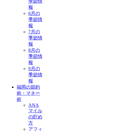
季節情
報
6月の
季節情
報
7月の
季節情
報
8月の
季節情
報
9月の
季節情
報
福岡の節約
術・マネー
術
ANA
マイル
の貯め
方
アフィ