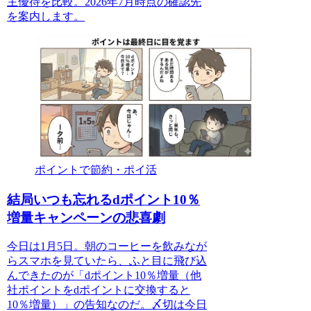
主優待を比較。2026年7月時点の確認先
を案内します。
ポイントで節約・ポイ活
結局いつも忘れるdポイント10％
増量キャンペーンの悲喜劇
今日は1月5日。朝のコーヒーを飲みなが
らスマホを見ていたら、ふと目に飛び込
んできたのが「dポイント10％増量（他
社ポイントをdポイントに交換すると
10％増量）」の告知なのだ。〆切は今日