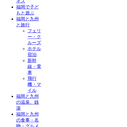
ネス
福岡で子ど
もと遊ぶ
福岡と九州
と旅行
フェリ
ー・ク
ルーズ
ホテル
宿泊
新幹
線・電
車
飛行
機・マ
イル
福岡と九州
の温泉、銭
湯
福岡と九州
の食事・名
物・グルメ