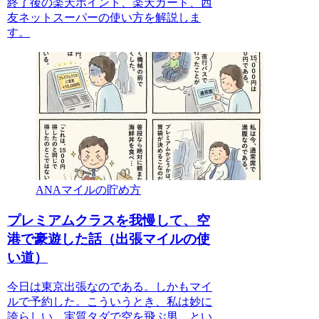
終了後の楽天ポイント、楽天カード、西
友ネットスーパーの使い方を解説しま
す。
ANAマイルの貯め方
プレミアムクラスを我慢して、空
港で豪遊した話（出張マイルの使
い道）
今日は東京出張なのである。しかもマイ
ルで予約した。こういうとき、私は妙に
誇らしい。実質タダで空を飛ぶ男、とい