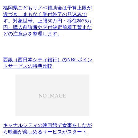
福岡県こどもリノベ補助金は予算上限が
近づき、まもなく受付終了の見込みで
す。対象世帯、上限50万円・移住枠75万
円、購入前診断や交付決定前着工禁止な
どの注意点を整理します。
西銀（西日本シティ銀行）のNBCポイン
トサービスの特典比較
キャナルシティの映画館で食事をしなが
ら映画が楽しめるサービスがスタート