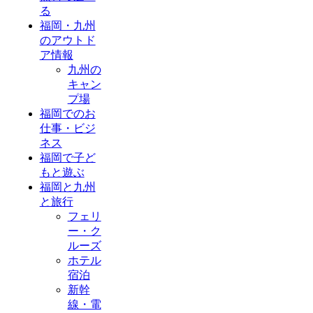
る
福岡・九州
のアウトド
ア情報
九州の
キャン
プ場
福岡でのお
仕事・ビジ
ネス
福岡で子ど
もと遊ぶ
福岡と九州
と旅行
フェリ
ー・ク
ルーズ
ホテル
宿泊
新幹
線・電