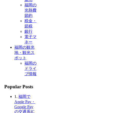
福岡の
光熱費
節約
税金・
節税
銀行
電子マ
ネー
福岡の観光
地・観光ス
ポット
福岡の
ドライ
ブ情報
Popular Posts
1.
福岡で
Apple Pay・
Google Pay
の交通系IC