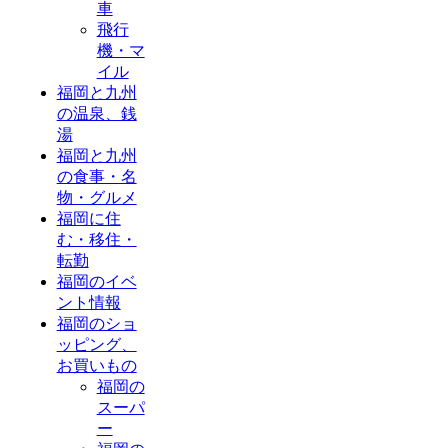
車
飛行
機・マ
イル
福岡と九州
の温泉、銭
湯
福岡と九州
の食事・名
物・グルメ
福岡に住
む・移住・
転勤
福岡のイベ
ント情報
福岡のショ
ッピング、
お買いもの
福岡の
スーパ
ー