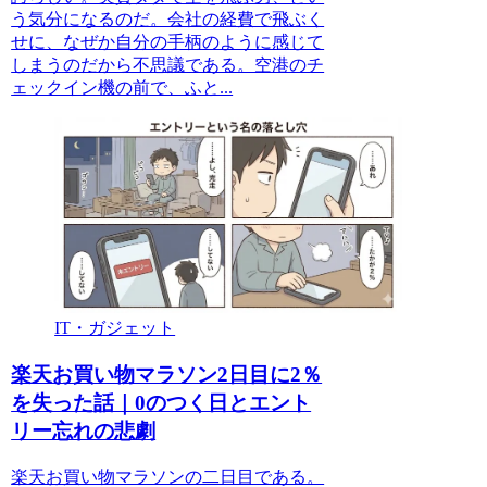
う気分になるのだ。会社の経費で飛ぶく
せに、なぜか自分の手柄のように感じて
しまうのだから不思議である。空港のチ
ェックイン機の前で、ふと...
IT・ガジェット
楽天お買い物マラソン2日目に2％
を失った話｜0のつく日とエント
リー忘れの悲劇
楽天お買い物マラソンの二日目である。