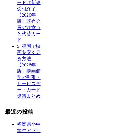
ードは新規
受付終了
【2026年
版】既存会
員の注意点
と代替カー
ド
5.
福岡で映
画を安く見
る方法
【2026年
版】映画館
別の割引・
サービスデ
ー・カード
優待まとめ
最近の投稿
福岡県小中
学生アプリ