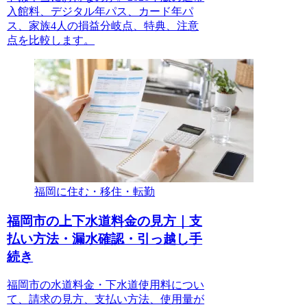
入館料、デジタル年パス、カード年パ
ス、家族4人の損益分岐点、特典、注意
点を比較します。
福岡に住む・移住・転勤
福岡市の上下水道料金の見方｜支
払い方法・漏水確認・引っ越し手
続き
福岡市の水道料金・下水道使用料につい
て、請求の見方、支払い方法、使用量が