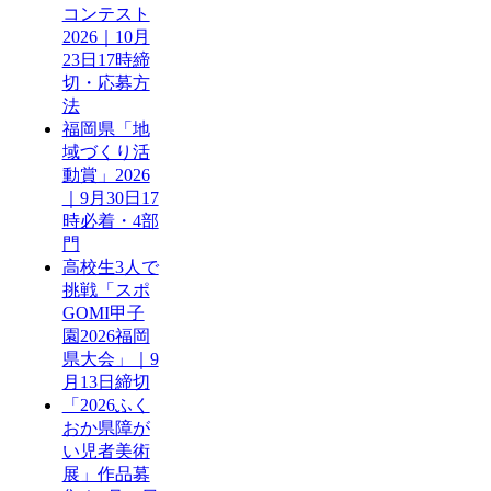
コンテスト
2026｜10月
23日17時締
切・応募方
法
福岡県「地
域づくり活
動賞」2026
｜9月30日17
時必着・4部
門
高校生3人で
挑戦「スポ
GOMI甲子
園2026福岡
県大会」｜9
月13日締切
「2026ふく
おか県障が
い児者美術
展」作品募