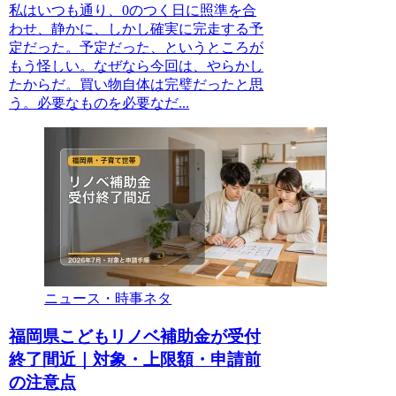
私はいつも通り、0のつく日に照準を合
わせ、静かに、しかし確実に完走する予
定だった。予定だった、というところが
もう怪しい。なぜなら今回は、やらかし
たからだ。買い物自体は完璧だったと思
う。必要なものを必要なだ...
ニュース・時事ネタ
福岡県こどもリノベ補助金が受付
終了間近｜対象・上限額・申請前
の注意点