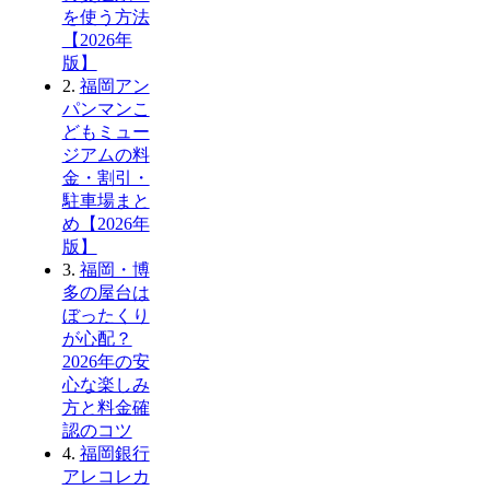
を使う方法
【2026年
版】
2.
福岡アン
パンマンこ
どもミュー
ジアムの料
金・割引・
駐車場まと
め【2026年
版】
3.
福岡・博
多の屋台は
ぼったくり
が心配？
2026年の安
心な楽しみ
方と料金確
認のコツ
4.
福岡銀行
アレコレカ