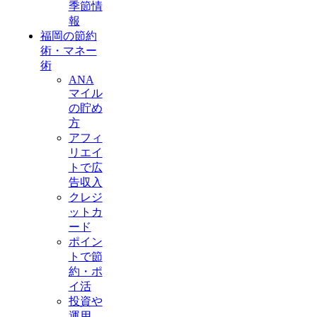
季節情
報
福岡の節約
術・マネー
術
ANA
マイル
の貯め
方
アフィ
リエイ
トで広
告収入
クレジ
ットカ
ード
ポイン
トで節
約・ポ
イ活
投資や
運用