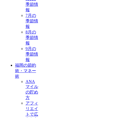
季節情
報
7月の
季節情
報
8月の
季節情
報
9月の
季節情
報
福岡の節約
術・マネー
術
ANA
マイル
の貯め
方
アフィ
リエイ
トで広