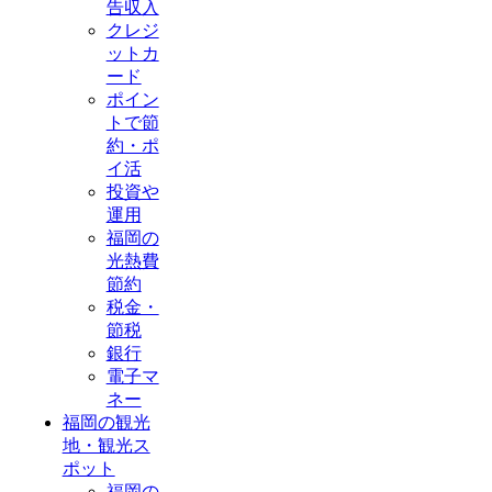
告収入
クレジ
ットカ
ード
ポイン
トで節
約・ポ
イ活
投資や
運用
福岡の
光熱費
節約
税金・
節税
銀行
電子マ
ネー
福岡の観光
地・観光ス
ポット
福岡の