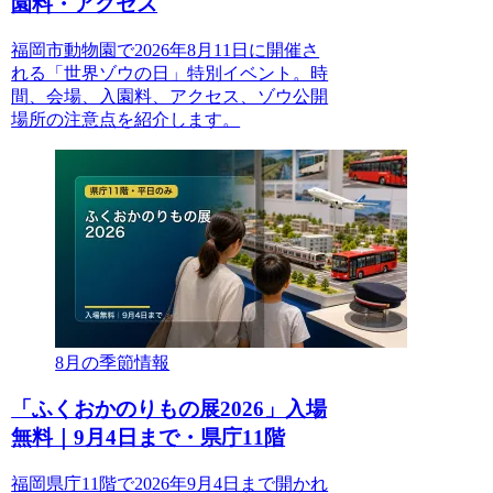
園料・アクセス
福岡市動物園で2026年8月11日に開催さ
れる「世界ゾウの日」特別イベント。時
間、会場、入園料、アクセス、ゾウ公開
場所の注意点を紹介します。
8月の季節情報
「ふくおかのりもの展2026」入場
無料｜9月4日まで・県庁11階
福岡県庁11階で2026年9月4日まで開かれ