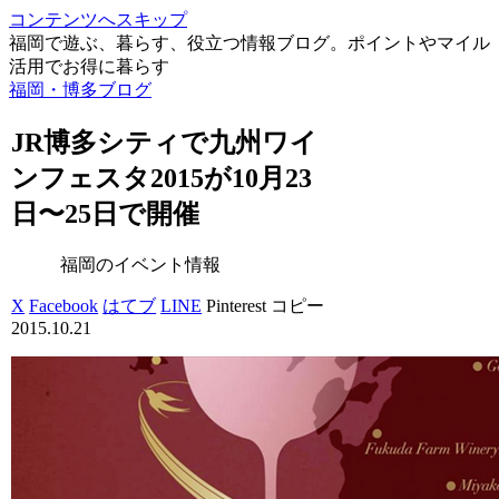
コンテンツへスキップ
福岡で遊ぶ、暮らす、役立つ情報ブログ。ポイントやマイル
活用でお得に暮らす
福岡・博多ブログ
JR博多シティで九州ワイ
ンフェスタ2015が10月23
日〜25日で開催
福岡のイベント情報
X
Facebook
はてブ
LINE
Pinterest
コピー
2015.10.21