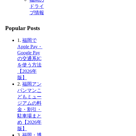
ドライ
ブ情報
Popular Posts
1.
福岡で
Apple Pay・
Google Pay
の交通系IC
を使う方法
【2026年
版】
2.
福岡アン
パンマンこ
どもミュー
ジアムの料
金・割引・
駐車場まと
め【2026年
版】
3.
福岡・博