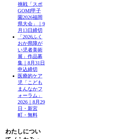
挑戦「スポ
GOMI甲子
園2026福岡
県大会」｜9
月13日締切
「2026ふく
おか県障が
い児者美術
展」作品募
集｜8月31日
申込締切
医療的ケア
児「こども
まんなかフ
ォーラム」
2026｜8月29
日・新宮
町・無料
わたしについ