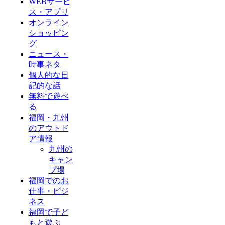
WEBサービ
ス・アプリ
オンライン
ショッピン
グ
ニュース・
時事ネタ
個人的な日
記的な話
無料で遊べ
る
福岡・九州
のアウトド
ア情報
九州の
キャン
プ場
福岡でのお
仕事・ビジ
ネス
福岡で子ど
もと遊ぶ