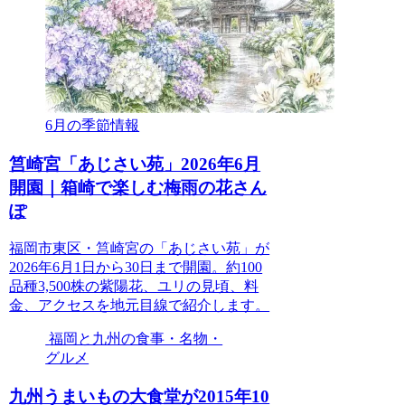
6月の季節情報
筥崎宮「あじさい苑」2026年6月
開園｜箱崎で楽しむ梅雨の花さん
ぽ
福岡市東区・筥崎宮の「あじさい苑」が
2026年6月1日から30日まで開園。約100
品種3,500株の紫陽花、ユリの見頃、料
金、アクセスを地元目線で紹介します。
福岡と九州の食事・名物・
グルメ
九州うまいもの大食堂が2015年10