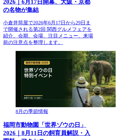
2026｜6月17日開幕、大阪・京都
の名物が集結
小倉井筒屋で2026年6月17日から29日ま
で開催される第2回 関西グルメフェアを
紹介。会期、会場、注目メニュー、来場
前の注意点を整理します。
8月の季節情報
福岡市動物園「世界ゾウの日」
2026｜8月11日の飼育員解説・入