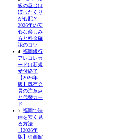
多の屋台は
ぼったくり
が心配？
2026年の安
心な楽しみ
方と料金確
認のコツ
4.
福岡銀行
アレコレカ
ードは新規
受付終了
【2026年
版】既存会
員の注意点
と代替カー
ド
5.
福岡で映
画を安く見
る方法
【2026年
版】映画館