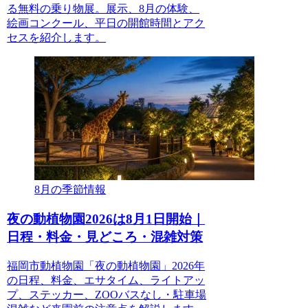
る無料の乗り物展。展示、8月の体験、
絵画コンクール、平日の開館時間とアク
セスを紹介します。
8月の季節情報
夜の動植物園2026は8月1日開始｜
日程・料金・見どころ・混雑対策
福岡市動植物園「夜の動植物園」2026年
の日程、料金、エサタイム、ライトアッ
プ、ステッカー、ZOOバスなし・駐車場