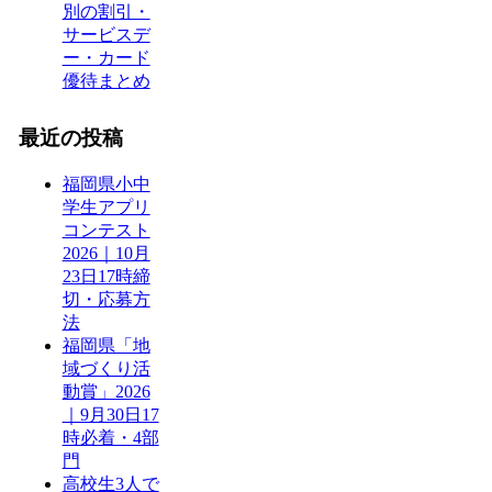
別の割引・
サービスデ
ー・カード
優待まとめ
最近の投稿
福岡県小中
学生アプリ
コンテスト
2026｜10月
23日17時締
切・応募方
法
福岡県「地
域づくり活
動賞」2026
｜9月30日17
時必着・4部
門
高校生3人で