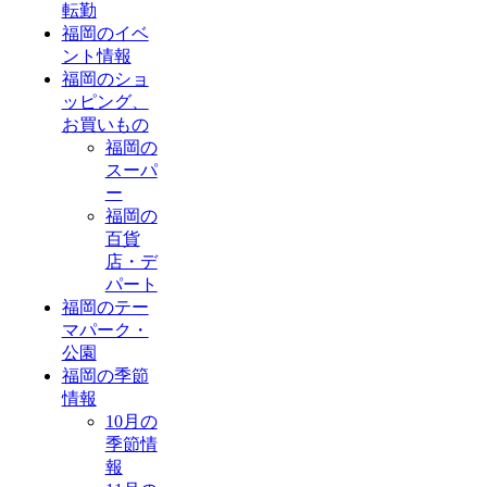
転勤
福岡のイベ
ント情報
福岡のショ
ッピング、
お買いもの
福岡の
スーパ
ー
福岡の
百貨
店・デ
パート
福岡のテー
マパーク・
公園
福岡の季節
情報
10月の
季節情
報