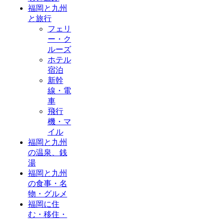
福岡と九州
と旅行
フェリ
ー・ク
ルーズ
ホテル
宿泊
新幹
線・電
車
飛行
機・マ
イル
福岡と九州
の温泉、銭
湯
福岡と九州
の食事・名
物・グルメ
福岡に住
む・移住・