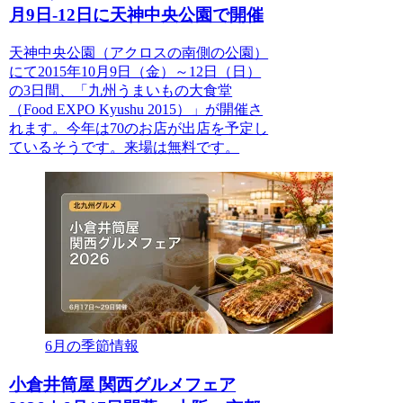
月9日-12日に天神中央公園で開催
天神中央公園（アクロスの南側の公園）
にて2015年10月9日（金）～12日（日）
の3日間、「九州うまいもの大食堂
（Food EXPO Kyushu 2015）」が開催さ
れます。今年は70のお店が出店を予定し
ているそうです。来場は無料です。
6月の季節情報
小倉井筒屋 関西グルメフェア