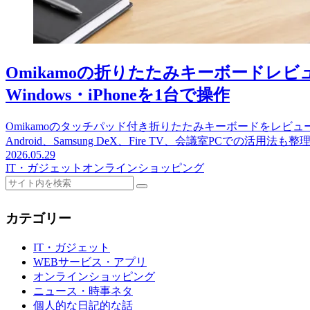
Omikamoの折りたたみキーボードレビ
Windows・iPhoneを1台で操作
Omikamoのタッチパッド付き折りたたみキーボードをレビュー。Ma
Android、Samsung DeX、Fire TV、会議室PCでの活用法も
2026.05.29
IT・ガジェット
オンラインショッピング
カテゴリー
IT・ガジェット
WEBサービス・アプリ
オンラインショッピング
ニュース・時事ネタ
個人的な日記的な話