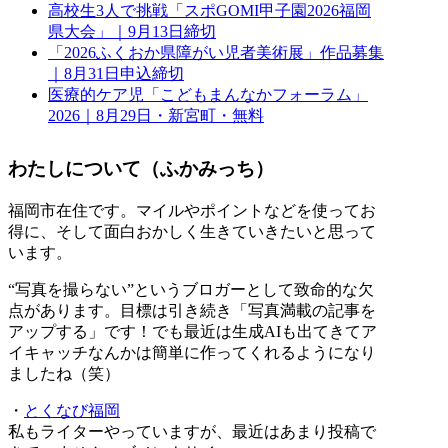
高校生3人で挑戦「スポGOMI甲子園2026福岡
県大会」｜9月13日締切
「2026ふくおか県障がい児者美術展」作品募集
｜8月31日申込締切
医療的ケア児「こどもまんなかフォーラム」
2026｜8月29日・新宮町・無料
わたしについて（ふかみっち）
福岡市在住です。マイルやポイントなどを使ってお
得に、そして面白おかしく生きていきたいと思って
います。
“写真を撮らない”というブロガーとして致命的な欠
点があります。目標は引き続き「写真満載の記事を
アップする」です！でも最近は生成AIも出てきてア
イキャッチなんかは簡単に作ってくれるようになり
ましたね（笑）
・
とくなび福岡
私もライターやっていますが、最近はあまり投稿で