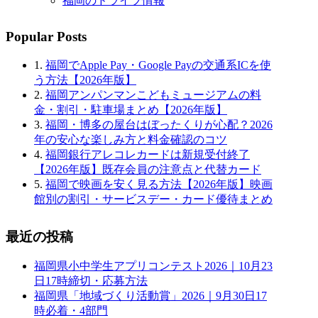
福岡のドライブ情報
Popular Posts
1.
福岡でApple Pay・Google Payの交通系ICを使
う方法【2026年版】
2.
福岡アンパンマンこどもミュージアムの料
金・割引・駐車場まとめ【2026年版】
3.
福岡・博多の屋台はぼったくりが心配？2026
年の安心な楽しみ方と料金確認のコツ
4.
福岡銀行アレコレカードは新規受付終了
【2026年版】既存会員の注意点と代替カード
5.
福岡で映画を安く見る方法【2026年版】映画
館別の割引・サービスデー・カード優待まとめ
最近の投稿
福岡県小中学生アプリコンテスト2026｜10月23
日17時締切・応募方法
福岡県「地域づくり活動賞」2026｜9月30日17
時必着・4部門