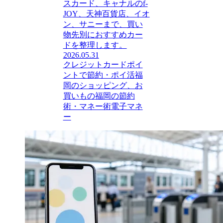
スカード、キャナルのf-
JOY、天神百貨店、イオ
ン、サニーまで、買い
物先別におすすめカー
ドを整理します。
2026.05.31
クレジットカード
ポイ
ントで節約・ポイ活
福
岡のショッピング、お
買いもの
福岡の節約
術・マネー術
電子マネ
ー