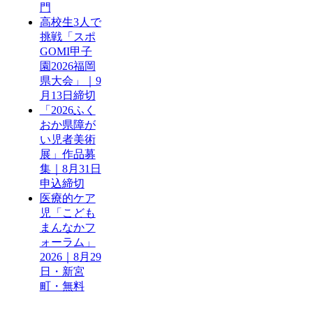
門
高校生3人で
挑戦「スポ
GOMI甲子
園2026福岡
県大会」｜9
月13日締切
「2026ふく
おか県障が
い児者美術
展」作品募
集｜8月31日
申込締切
医療的ケア
児「こども
まんなかフ
ォーラム」
2026｜8月29
日・新宮
町・無料