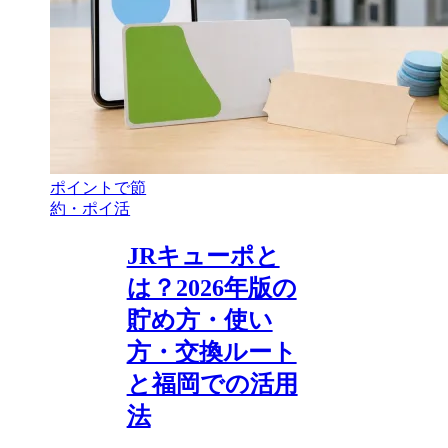
ポイントで節
約・ポイ活
JRキューポと
は？2026年版の
貯め方・使い
方・交換ルート
と福岡での活用
法