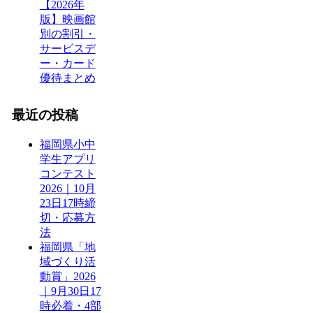
【2026年
版】映画館
別の割引・
サービスデ
ー・カード
優待まとめ
最近の投稿
福岡県小中
学生アプリ
コンテスト
2026｜10月
23日17時締
切・応募方
法
福岡県「地
域づくり活
動賞」2026
｜9月30日17
時必着・4部