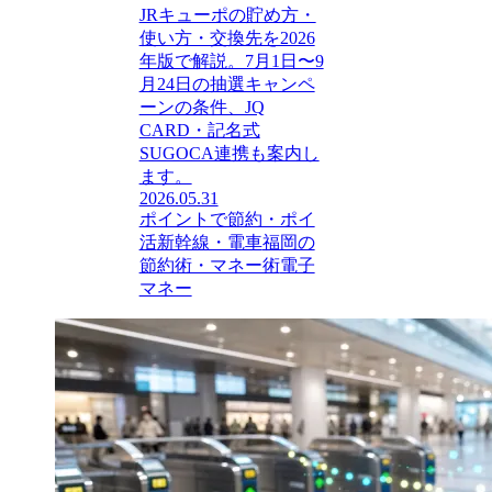
JRキューポの貯め方・
使い方・交換先を2026
年版で解説。7月1日〜9
月24日の抽選キャンペ
ーンの条件、JQ
CARD・記名式
SUGOCA連携も案内し
ます。
2026.05.31
ポイントで節約・ポイ
活
新幹線・電車
福岡の
節約術・マネー術
電子
マネー