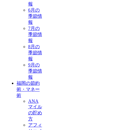
報
6月の
季節情
報
7月の
季節情
報
8月の
季節情
報
9月の
季節情
報
福岡の節約
術・マネー
術
ANA
マイル
の貯め
方
アフィ