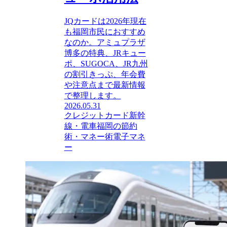
JQカードは2026年現在
も福岡市民におすすめ
なのか。アミュプラザ
博多の特典、JRキュー
ポ、SUGOCA、JR九州
の割引きっぷ、年会費
や注意点まで最新情報
で整理します。
2026.05.31
クレジットカード
新幹
線・電車
福岡の節約
術・マネー術
電子マネ
ー