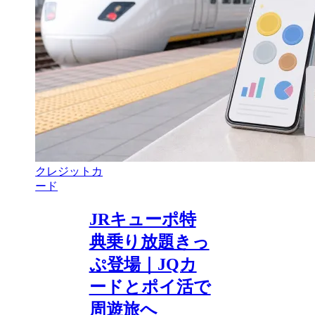
クレジットカ
ード
JRキューポ特
典乗り放題きっ
ぷ登場｜JQカ
ードとポイ活で
周遊旅へ