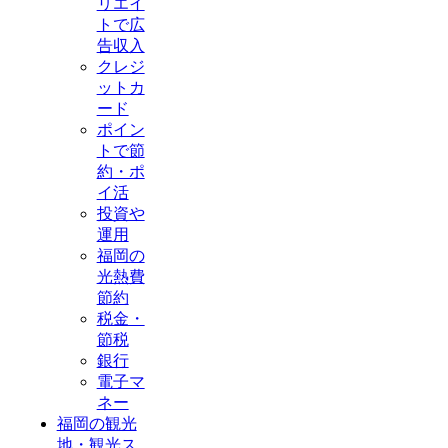
リエイ
トで広
告収入
クレジ
ットカ
ード
ポイン
トで節
約・ポ
イ活
投資や
運用
福岡の
光熱費
節約
税金・
節税
銀行
電子マ
ネー
福岡の観光
地・観光ス