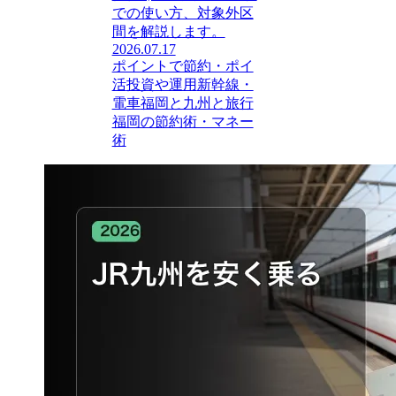
での使い方、対象外区
間を解説します。
2026.07.17
ポイントで節約・ポイ
活
投資や運用
新幹線・
電車
福岡と九州と旅行
福岡の節約術・マネー
術