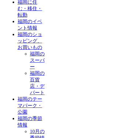
福岡に住
む・移住・
転勤
福岡のイベ
ント情報
福岡のショ
ッピング、
お買いもの
福岡の
スーパ
ー
福岡の
百貨
店・デ
パート
福岡のテー
マパーク・
公園
福岡の季節
情報
10月の
季節情