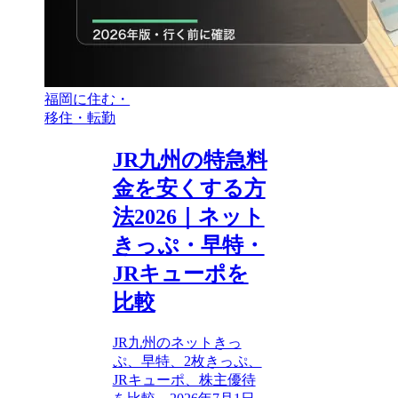
福岡に住む・
移住・転勤
JR九州の特急料
金を安くする方
法2026｜ネット
きっぷ・早特・
JRキューポを
比較
JR九州のネットきっ
ぷ、早特、2枚きっぷ、
JRキューポ、株主優待