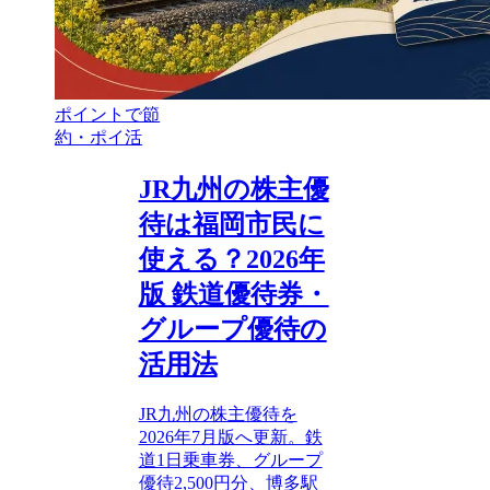
ポイントで節
約・ポイ活
JR九州の株主優
待は福岡市民に
使える？2026年
版 鉄道優待券・
グループ優待の
活用法
JR九州の株主優待を
2026年7月版へ更新。鉄
道1日乗車券、グループ
優待2,500円分、博多駅