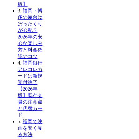
版】
3.
福岡・博
多の屋台は
ぼったくり
が心配？
2026年の安
心な楽しみ
方と料金確
認のコツ
4.
福岡銀行
アレコレカ
ードは新規
受付終了
【2026年
版】既存会
員の注意点
と代替カー
ド
5.
福岡で映
画を安く見
る方法