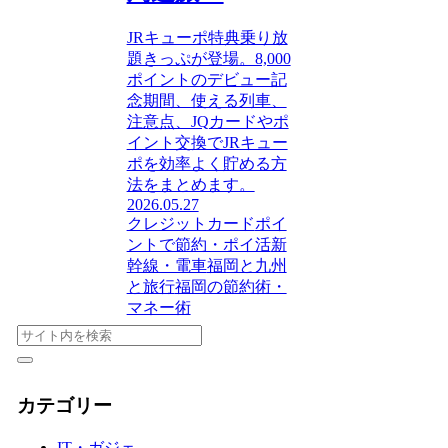
JRキューポ特典乗り放
題きっぷが登場。8,000
ポイントのデビュー記
念期間、使える列車、
注意点、JQカードやポ
イント交換でJRキュー
ポを効率よく貯める方
法をまとめます。
2026.05.27
クレジットカード
ポイ
ントで節約・ポイ活
新
幹線・電車
福岡と九州
と旅行
福岡の節約術・
マネー術
カテゴリー
IT・ガジェ