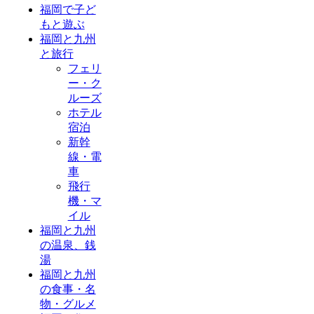
福岡で子ど
もと遊ぶ
福岡と九州
と旅行
フェリ
ー・ク
ルーズ
ホテル
宿泊
新幹
線・電
車
飛行
機・マ
イル
福岡と九州
の温泉、銭
湯
福岡と九州
の食事・名
物・グルメ