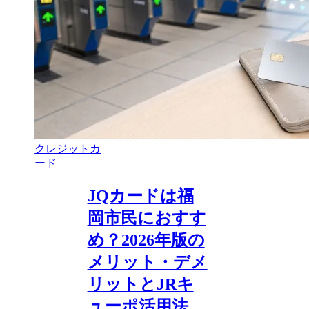
クレジットカ
ード
JQカードは福
岡市民におすす
め？2026年版の
メリット・デメ
リットとJRキ
ューポ活用法