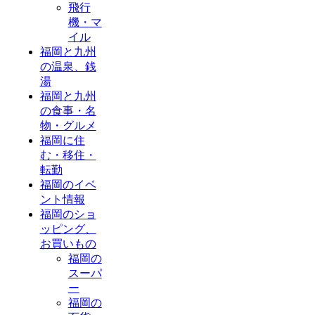
飛行
機・マ
イル
福岡と九州
の温泉、銭
湯
福岡と九州
の食事・名
物・グルメ
福岡に住
む・移住・
転勤
福岡のイベ
ント情報
福岡のショ
ッピング、
お買いもの
福岡の
スーパ
ー
福岡の