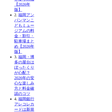
【2026年
版】
2.
福岡アン
パンマンこ
どもミュー
ジアムの料
金・割引・
駐車場まと
め【2026年
版】
3.
福岡・博
多の屋台は
ぼったくり
が心配？
2026年の安
心な楽しみ
方と料金確
認のコツ
4.
福岡銀行
アレコレカ
ードは新規