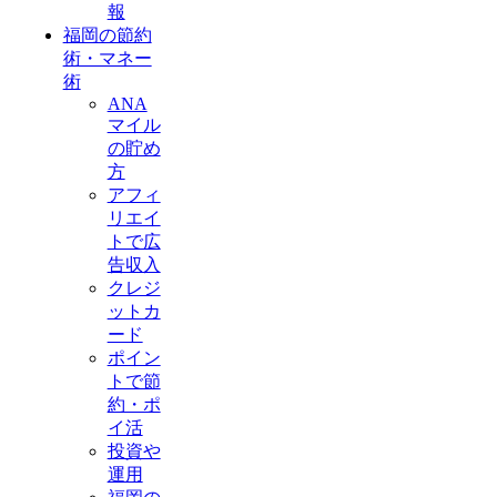
報
福岡の節約
術・マネー
術
ANA
マイル
の貯め
方
アフィ
リエイ
トで広
告収入
クレジ
ットカ
ード
ポイン
トで節
約・ポ
イ活
投資や
運用