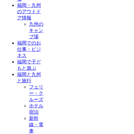
福岡・九州
のアウトド
ア情報
九州の
キャン
プ場
福岡でのお
仕事・ビジ
ネス
福岡で子ど
もと遊ぶ
福岡と九州
と旅行
フェリ
ー・ク
ルーズ
ホテル
宿泊
新幹
線・電
車