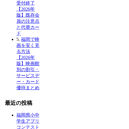
受付終了
【2026年
版】既存会
員の注意点
と代替カー
ド
5.
福岡で映
画を安く見
る方法
【2026年
版】映画館
別の割引・
サービスデ
ー・カード
優待まとめ
最近の投稿
福岡県小中
学生アプリ
コンテスト