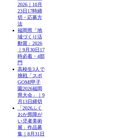
2026｜10月
23日17時締
切・応募方
法
福岡県「地
域づくり活
動賞」2026
｜9月30日17
時必着・4部
門
高校生3人で
挑戦「スポ
GOMI甲子
園2026福岡
県大会」｜9
月13日締切
「2026ふく
おか県障が
い児者美術
展」作品募
集｜8月31日