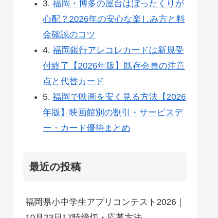
3.
福岡・博多の屋台はぼったくりが
心配？2026年の安心な楽しみ方と料
金確認のコツ
4.
福岡銀行アレコレカードは新規受
付終了【2026年版】既存会員の注意
点と代替カード
5.
福岡で映画を安く見る方法【2026
年版】映画館別の割引・サービスデ
ー・カード優待まとめ
最近の投稿
福岡県小中学生アプリコンテスト2026｜
10月23日17時締切・応募方法