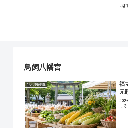
福岡
鳥飼八幡宮
福
6月の季節情報
元
20
ころ