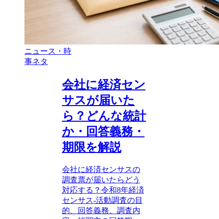
ニュース・時
事ネタ
会社に経済セン
サスが届いた
ら？どんな統計
か・回答義務・
期限を解説
会社に経済センサスの
調査票が届いたらどう
対応する？令和8年経済
センサス‐活動調査の目
的、回答義務、調査内