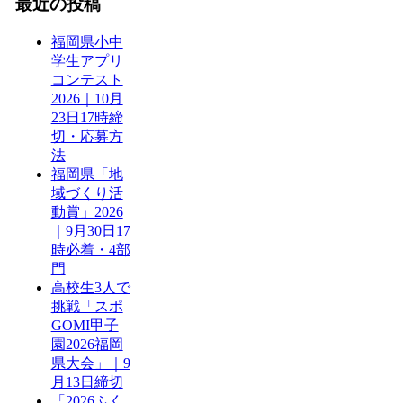
最近の投稿
福岡県小中
学生アプリ
コンテスト
2026｜10月
23日17時締
切・応募方
法
福岡県「地
域づくり活
動賞」2026
｜9月30日17
時必着・4部
門
高校生3人で
挑戦「スポ
GOMI甲子
園2026福岡
県大会」｜9
月13日締切
「2026ふく