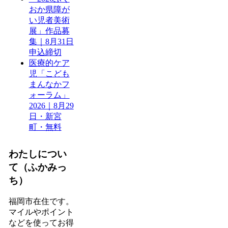
おか県障が
い児者美術
展」作品募
集｜8月31日
申込締切
医療的ケア
児「こども
まんなかフ
ォーラム」
2026｜8月29
日・新宮
町・無料
わたしについ
て（ふかみっ
ち）
福岡市在住です。
マイルやポイント
などを使ってお得