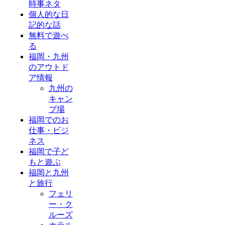
時事ネタ
個人的な日
記的な話
無料で遊べ
る
福岡・九州
のアウトド
ア情報
九州の
キャン
プ場
福岡でのお
仕事・ビジ
ネス
福岡で子ど
もと遊ぶ
福岡と九州
と旅行
フェリ
ー・ク
ルーズ