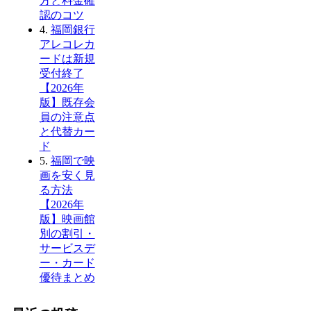
方と料金確
認のコツ
4.
福岡銀行
アレコレカ
ードは新規
受付終了
【2026年
版】既存会
員の注意点
と代替カー
ド
5.
福岡で映
画を安く見
る方法
【2026年
版】映画館
別の割引・
サービスデ
ー・カード
優待まとめ