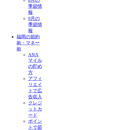
8月の
季節情
報
9月の
季節情
報
福岡の節約
術・マネー
術
ANA
マイル
の貯め
方
アフィ
リエイ
トで広
告収入
クレジ
ットカ
ード
ポイン
トで節