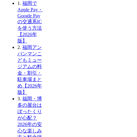
1.
福岡で
Apple Pay・
Google Pay
の交通系IC
を使う方法
【2026年
版】
2.
福岡アン
パンマンこ
どもミュー
ジアムの料
金・割引・
駐車場まと
め【2026年
版】
3.
福岡・博
多の屋台は
ぼったくり
が心配？
2026年の安
心な楽しみ