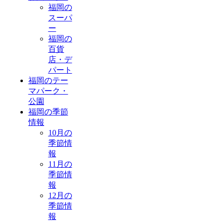
福岡の
スーパ
ー
福岡の
百貨
店・デ
パート
福岡のテー
マパーク・
公園
福岡の季節
情報
10月の
季節情
報
11月の
季節情
報
12月の
季節情
報