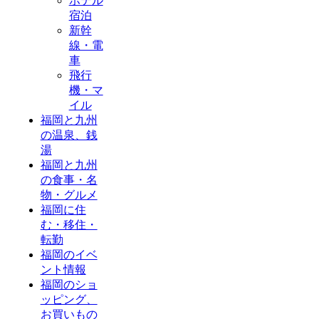
ホテル
宿泊
新幹
線・電
車
飛行
機・マ
イル
福岡と九州
の温泉、銭
湯
福岡と九州
の食事・名
物・グルメ
福岡に住
む・移住・
転勤
福岡のイベ
ント情報
福岡のショ
ッピング、
お買いもの