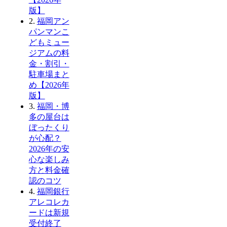
版】
2.
福岡アン
パンマンこ
どもミュー
ジアムの料
金・割引・
駐車場まと
め【2026年
版】
3.
福岡・博
多の屋台は
ぼったくり
が心配？
2026年の安
心な楽しみ
方と料金確
認のコツ
4.
福岡銀行
アレコレカ
ードは新規
受付終了