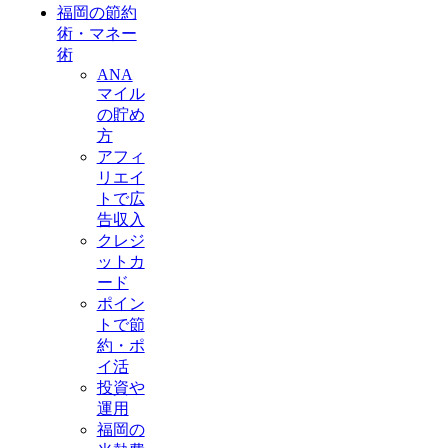
福岡の節約
術・マネー
術
ANA
マイル
の貯め
方
アフィ
リエイ
トで広
告収入
クレジ
ットカ
ード
ポイン
トで節
約・ポ
イ活
投資や
運用
福岡の