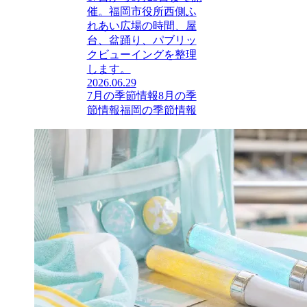
催。福岡市役所西側ふ
れあい広場の時間、屋
台、盆踊り、パブリッ
クビューイングを整理
します。
2026.06.29
7月の季節情報
8月の季
節情報
福岡の季節情報