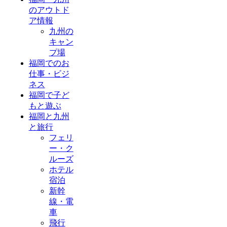
のアウトド
ア情報
九州の
キャン
プ場
福岡でのお
仕事・ビジ
ネス
福岡で子ど
もと遊ぶ
福岡と九州
と旅行
フェリ
ー・ク
ルーズ
ホテル
宿泊
新幹
線・電
車
飛行