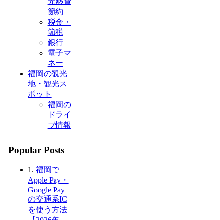
光熱費
節約
税金・
節税
銀行
電子マ
ネー
福岡の観光
地・観光ス
ポット
福岡の
ドライ
ブ情報
Popular Posts
1.
福岡で
Apple Pay・
Google Pay
の交通系IC
を使う方法
【2026年