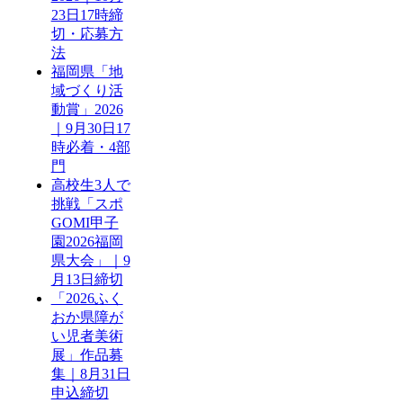
23日17時締
切・応募方
法
福岡県「地
域づくり活
動賞」2026
｜9月30日17
時必着・4部
門
高校生3人で
挑戦「スポ
GOMI甲子
園2026福岡
県大会」｜9
月13日締切
「2026ふく
おか県障が
い児者美術
展」作品募
集｜8月31日
申込締切