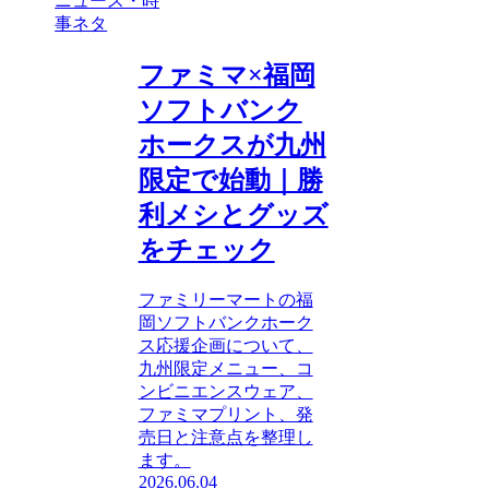
ニュース・時
事ネタ
ファミマ×福岡
ソフトバンク
ホークスが九州
限定で始動｜勝
利メシとグッズ
をチェック
ファミリーマートの福
岡ソフトバンクホーク
ス応援企画について、
九州限定メニュー、コ
ンビニエンスウェア、
ファミマプリント、発
売日と注意点を整理し
ます。
2026.06.04