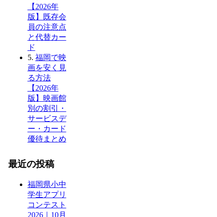
【2026年
版】既存会
員の注意点
と代替カー
ド
5.
福岡で映
画を安く見
る方法
【2026年
版】映画館
別の割引・
サービスデ
ー・カード
優待まとめ
最近の投稿
福岡県小中
学生アプリ
コンテスト
2026｜10月