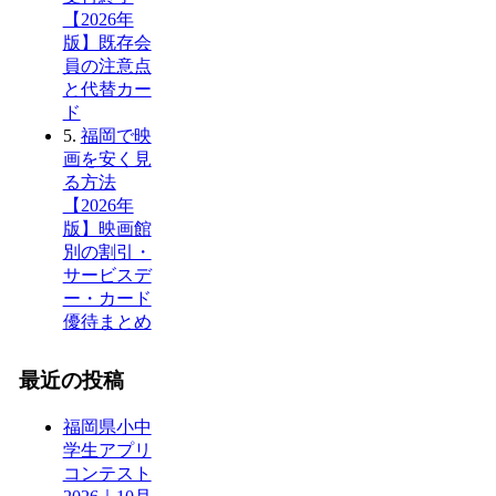
【2026年
版】既存会
員の注意点
と代替カー
ド
5.
福岡で映
画を安く見
る方法
【2026年
版】映画館
別の割引・
サービスデ
ー・カード
優待まとめ
最近の投稿
福岡県小中
学生アプリ
コンテスト