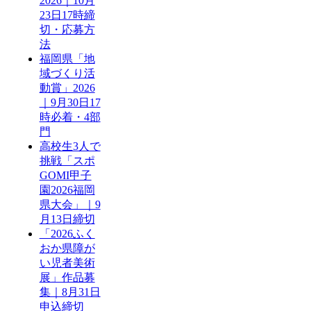
2026｜10月
23日17時締
切・応募方
法
福岡県「地
域づくり活
動賞」2026
｜9月30日17
時必着・4部
門
高校生3人で
挑戦「スポ
GOMI甲子
園2026福岡
県大会」｜9
月13日締切
「2026ふく
おか県障が
い児者美術
展」作品募
集｜8月31日
申込締切