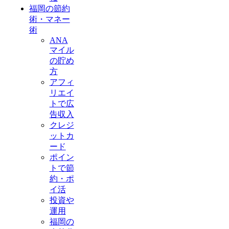
福岡の節約
術・マネー
術
ANA
マイル
の貯め
方
アフィ
リエイ
トで広
告収入
クレジ
ットカ
ード
ポイン
トで節
約・ポ
イ活
投資や
運用
福岡の