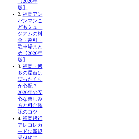
【2026年
版】
2.
福岡アン
パンマンこ
どもミュー
ジアムの料
金・割引・
駐車場まと
め【2026年
版】
3.
福岡・博
多の屋台は
ぼったくり
が心配？
2026年の安
心な楽しみ
方と料金確
認のコツ
4.
福岡銀行
アレコレカ
ードは新規
受付終了