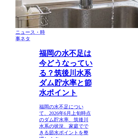
ニュース・時
事ネタ
福岡の水不足は
今どうなってい
る？筑後川水系
ダム貯水率と節
水ポイント
福岡の水不足につい
て、2026年6月上旬時点
のダム貯水率、筑後川
水系の状況、家庭でで
きる節水ポイントを整