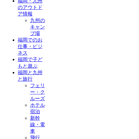
福岡・九州
のアウトド
ア情報
九州の
キャン
プ場
福岡でのお
仕事・ビジ
ネス
福岡で子ど
もと遊ぶ
福岡と九州
と旅行
フェリ
ー・ク
ルーズ
ホテル
宿泊
新幹
線・電
車
飛行