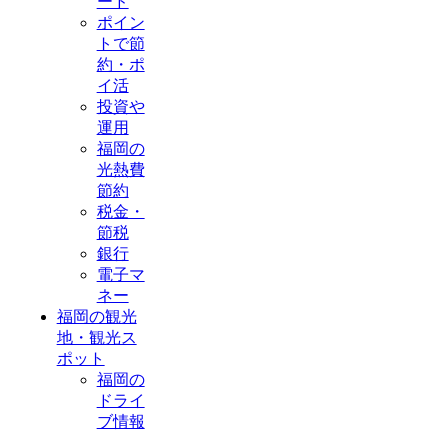
ード
ポイン
トで節
約・ポ
イ活
投資や
運用
福岡の
光熱費
節約
税金・
節税
銀行
電子マ
ネー
福岡の観光
地・観光ス
ポット
福岡の
ドライ
ブ情報