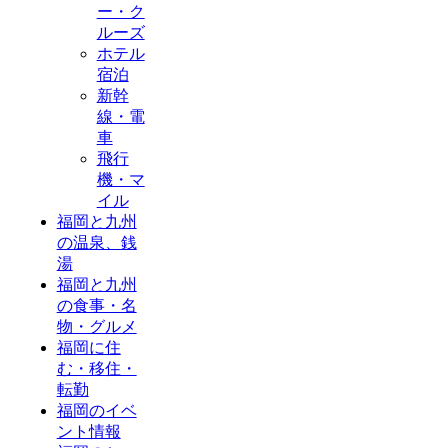
ー・ク
ルーズ
ホテル
宿泊
新幹
線・電
車
飛行
機・マ
イル
福岡と九州
の温泉、銭
湯
福岡と九州
の食事・名
物・グルメ
福岡に住
む・移住・
転勤
福岡のイベ
ント情報