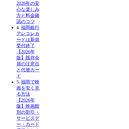
2026年の安
心な楽しみ
方と料金確
認のコツ
4.
福岡銀行
アレコレカ
ードは新規
受付終了
【2026年
版】既存会
員の注意点
と代替カー
ド
5.
福岡で映
画を安く見
る方法
【2026年
版】映画館
別の割引・
サービスデ
ー・カード