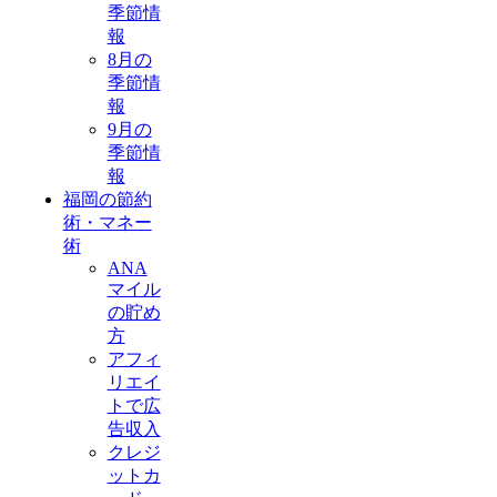
季節情
報
8月の
季節情
報
9月の
季節情
報
福岡の節約
術・マネー
術
ANA
マイル
の貯め
方
アフィ
リエイ
トで広
告収入
クレジ
ットカ