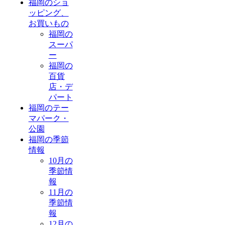
福岡のショ
ッピング、
お買いもの
福岡の
スーパ
ー
福岡の
百貨
店・デ
パート
福岡のテー
マパーク・
公園
福岡の季節
情報
10月の
季節情
報
11月の
季節情
報
12月の