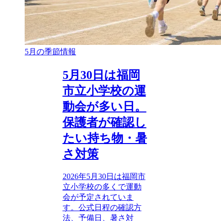
5月の季節情報
5月30日は福岡
市立小学校の運
動会が多い日。
保護者が確認し
たい持ち物・暑
さ対策
2026年5月30日は福岡市
立小学校の多くで運動
会が予定されていま
す。公式日程の確認方
法、予備日、暑さ対