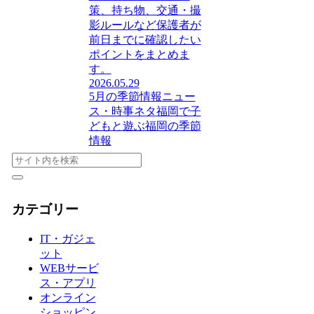
策、持ち物、交通・撮
影ルールなど保護者が
前日までに確認したい
ポイントをまとめま
す。
2026.05.29
5月の季節情報
ニュー
ス・時事ネタ
福岡で子
どもと遊ぶ
福岡の季節
情報
カテゴリー
IT・ガジェ
ット
WEBサービ
ス・アプリ
オンライン
ショッピン