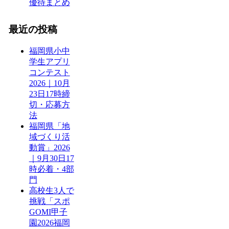
優待まとめ
最近の投稿
福岡県小中
学生アプリ
コンテスト
2026｜10月
23日17時締
切・応募方
法
福岡県「地
域づくり活
動賞」2026
｜9月30日17
時必着・4部
門
高校生3人で
挑戦「スポ
GOMI甲子
園2026福岡