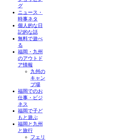
グ
ニュース・
時事ネタ
個人的な日
記的な話
無料で遊べ
る
福岡・九州
のアウトド
ア情報
九州の
キャン
プ場
福岡でのお
仕事・ビジ
ネス
福岡で子ど
もと遊ぶ
福岡と九州
と旅行
フェリ