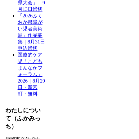
県大会」｜9
月13日締切
「2026ふく
おか県障が
い児者美術
展」作品募
集｜8月31日
申込締切
医療的ケア
児「こども
まんなかフ
ォーラム」
2026｜8月29
日・新宮
町・無料
わたしについ
て（ふかみっ
ち）