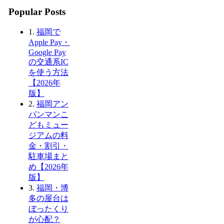
Popular Posts
1.
福岡で
Apple Pay・
Google Pay
の交通系IC
を使う方法
【2026年
版】
2.
福岡アン
パンマンこ
どもミュー
ジアムの料
金・割引・
駐車場まと
め【2026年
版】
3.
福岡・博
多の屋台は
ぼったくり
が心配？