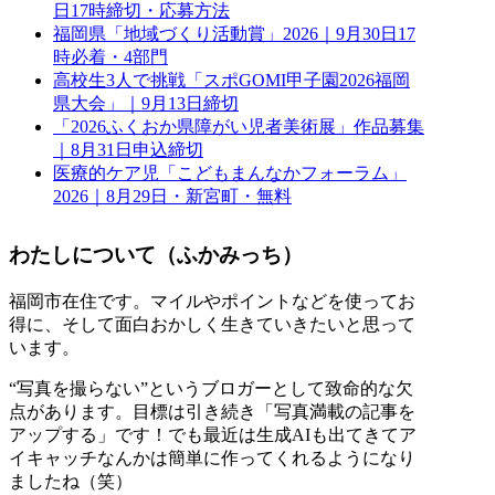
日17時締切・応募方法
福岡県「地域づくり活動賞」2026｜9月30日17
時必着・4部門
高校生3人で挑戦「スポGOMI甲子園2026福岡
県大会」｜9月13日締切
「2026ふくおか県障がい児者美術展」作品募集
｜8月31日申込締切
医療的ケア児「こどもまんなかフォーラム」
2026｜8月29日・新宮町・無料
わたしについて（ふかみっち）
福岡市在住です。マイルやポイントなどを使ってお
得に、そして面白おかしく生きていきたいと思って
います。
“写真を撮らない”というブロガーとして致命的な欠
点があります。目標は引き続き「写真満載の記事を
アップする」です！でも最近は生成AIも出てきてア
イキャッチなんかは簡単に作ってくれるようになり
ましたね（笑）