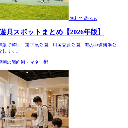
無料で遊べる
具スポットまとめ【2026年版】
6年版で整理。東平尾公園、貝塚交通公園、海の中道海浜公
介します。
福岡の節約術・マネー術