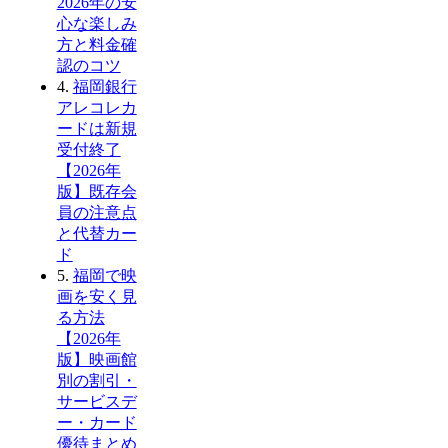
2026年の安
心な楽しみ
方と料金確
認のコツ
4.
福岡銀行
アレコレカ
ードは新規
受付終了
【2026年
版】既存会
員の注意点
と代替カー
ド
5.
福岡で映
画を安く見
る方法
【2026年
版】映画館
別の割引・
サービスデ
ー・カード
優待まとめ