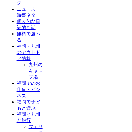
グ
ニュース・
時事ネタ
個人的な日
記的な話
無料で遊べ
る
福岡・九州
のアウトド
ア情報
九州の
キャン
プ場
福岡でのお
仕事・ビジ
ネス
福岡で子ど
もと遊ぶ
福岡と九州
と旅行
フェリ