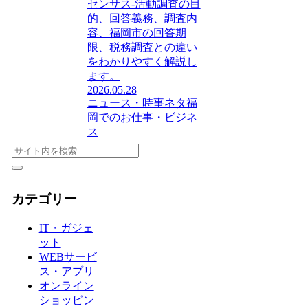
センサス‐活動調査の目
的、回答義務、調査内
容、福岡市の回答期
限、税務調査との違い
をわかりやすく解説し
ます。
2026.05.28
ニュース・時事ネタ
福
岡でのお仕事・ビジネ
ス
カテゴリー
IT・ガジェ
ット
WEBサービ
ス・アプリ
オンライン
ショッピン