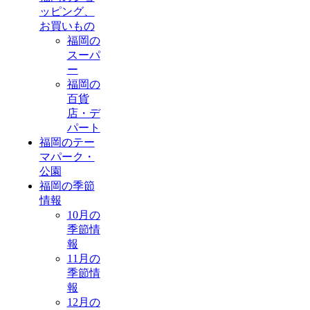
ッピング、
お買いもの
福岡の
スーパ
ー
福岡の
百貨
店・デ
パート
福岡のテー
マパーク・
公園
福岡の季節
情報
10月の
季節情
報
11月の
季節情
報
12月の