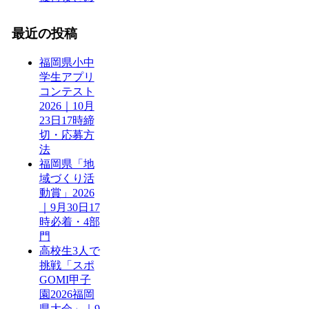
最近の投稿
福岡県小中
学生アプリ
コンテスト
2026｜10月
23日17時締
切・応募方
法
福岡県「地
域づくり活
動賞」2026
｜9月30日17
時必着・4部
門
高校生3人で
挑戦「スポ
GOMI甲子
園2026福岡
県大会」｜9