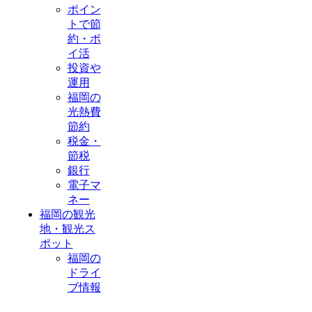
ポイン
トで節
約・ポ
イ活
投資や
運用
福岡の
光熱費
節約
税金・
節税
銀行
電子マ
ネー
福岡の観光
地・観光ス
ポット
福岡の
ドライ
ブ情報