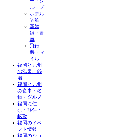
ー・ク
ルーズ
ホテル
宿泊
新幹
線・電
車
飛行
機・マ
イル
福岡と九州
の温泉、銭
湯
福岡と九州
の食事・名
物・グルメ
福岡に住
む・移住・
転勤
福岡のイベ
ント情報
福岡のショ