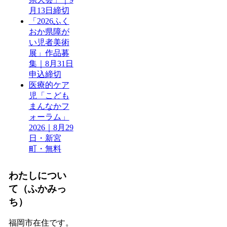
月13日締切
「2026ふく
おか県障が
い児者美術
展」作品募
集｜8月31日
申込締切
医療的ケア
児「こども
まんなかフ
ォーラム」
2026｜8月29
日・新宮
町・無料
わたしについ
て（ふかみっ
ち）
福岡市在住です。