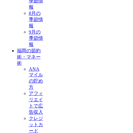
季節情
報
8月の
季節情
報
9月の
季節情
報
福岡の節約
術・マネー
術
ANA
マイル
の貯め
方
アフィ
リエイ
トで広
告収入
クレジ
ットカ
ード