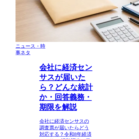
ニュース・時
事ネタ
会社に経済セン
サスが届いた
ら？どんな統計
か・回答義務・
期限を解説
会社に経済センサスの
調査票が届いたらどう
対応する？令和8年経済