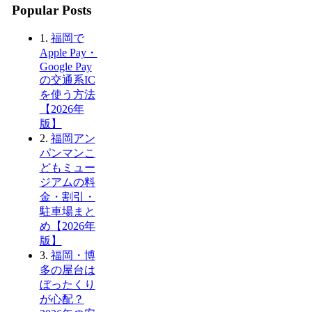
Popular Posts
1.
福岡で
Apple Pay・
Google Pay
の交通系IC
を使う方法
【2026年
版】
2.
福岡アン
パンマンこ
どもミュー
ジアムの料
金・割引・
駐車場まと
め【2026年
版】
3.
福岡・博
多の屋台は
ぼったくり
が心配？