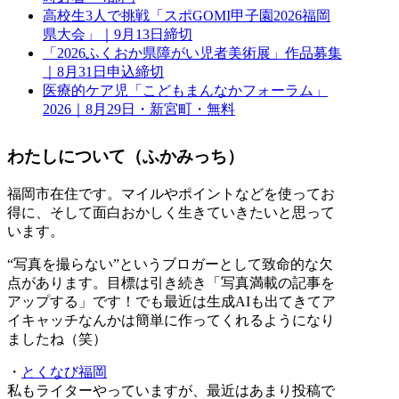
高校生3人で挑戦「スポGOMI甲子園2026福岡
県大会」｜9月13日締切
「2026ふくおか県障がい児者美術展」作品募集
｜8月31日申込締切
医療的ケア児「こどもまんなかフォーラム」
2026｜8月29日・新宮町・無料
わたしについて（ふかみっち）
福岡市在住です。マイルやポイントなどを使ってお
得に、そして面白おかしく生きていきたいと思って
います。
“写真を撮らない”というブロガーとして致命的な欠
点があります。目標は引き続き「写真満載の記事を
アップする」です！でも最近は生成AIも出てきてア
イキャッチなんかは簡単に作ってくれるようになり
ましたね（笑）
・
とくなび福岡
私もライターやっていますが、最近はあまり投稿で