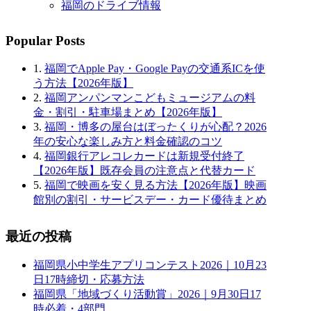
福岡のドライブ情報
Popular Posts
1.
福岡でApple Pay・Google Payの交通系ICを使
う方法【2026年版】
2.
福岡アンパンマンこどもミュージアムの料
金・割引・駐車場まとめ【2026年版】
3.
福岡・博多の屋台はぼったくりが心配？2026
年の安心な楽しみ方と料金確認のコツ
4.
福岡銀行アレコレカードは新規受付終了
【2026年版】既存会員の注意点と代替カード
5.
福岡で映画を安く見る方法【2026年版】映画
館別の割引・サービスデー・カード優待まとめ
最近の投稿
福岡県小中学生アプリコンテスト2026｜10月23
日17時締切・応募方法
福岡県「地域づくり活動賞」2026｜9月30日17
時必着・4部門