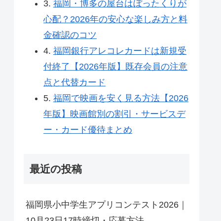
3.
福岡・博多の屋台はぼったくりが
心配？2026年の安心な楽しみ方と料
金確認のコツ
4.
福岡銀行アレコレカードは新規受
付終了【2026年版】既存会員の注意
点と代替カード
5.
福岡で映画を安く見る方法【2026
年版】映画館別の割引・サービスデ
ー・カード優待まとめ
最近の投稿
福岡県小中学生アプリコンテスト2026｜
10月23日17時締切・応募方法