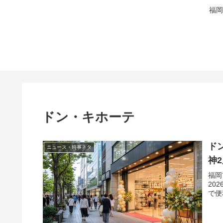
福岡
ドン・キホーテ
ド
ニュース・時事ネタ
神
福岡
20
で便