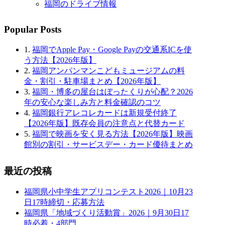
福岡のドライブ情報
Popular Posts
1.
福岡でApple Pay・Google Payの交通系ICを使
う方法【2026年版】
2.
福岡アンパンマンこどもミュージアムの料
金・割引・駐車場まとめ【2026年版】
3.
福岡・博多の屋台はぼったくりが心配？2026
年の安心な楽しみ方と料金確認のコツ
4.
福岡銀行アレコレカードは新規受付終了
【2026年版】既存会員の注意点と代替カード
5.
福岡で映画を安く見る方法【2026年版】映画
館別の割引・サービスデー・カード優待まとめ
最近の投稿
福岡県小中学生アプリコンテスト2026｜10月23
日17時締切・応募方法
福岡県「地域づくり活動賞」2026｜9月30日17
時必着・4部門