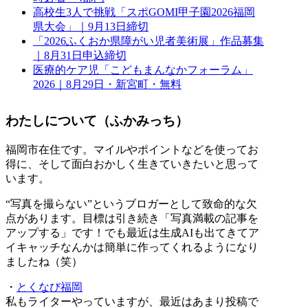
高校生3人で挑戦「スポGOMI甲子園2026福岡
県大会」｜9月13日締切
「2026ふくおか県障がい児者美術展」作品募集
｜8月31日申込締切
医療的ケア児「こどもまんなかフォーラム」
2026｜8月29日・新宮町・無料
わたしについて（ふかみっち）
福岡市在住です。マイルやポイントなどを使ってお
得に、そして面白おかしく生きていきたいと思って
います。
“写真を撮らない”というブロガーとして致命的な欠
点があります。目標は引き続き「写真満載の記事を
アップする」です！でも最近は生成AIも出てきてア
イキャッチなんかは簡単に作ってくれるようになり
ましたね（笑）
・
とくなび福岡
私もライターやっていますが、最近はあまり投稿で