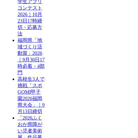
学生アプリ
コンテスト
2026｜10月
23日17時締
切・応募方
法
福岡県「地
域づくり活
動賞」2026
｜9月30日17
時必着・4部
門
高校生3人で
挑戦「スポ
GOMI甲子
園2026福岡
県大会」｜9
月13日締切
「2026ふく
おか県障が
い児者美術
展」作品募