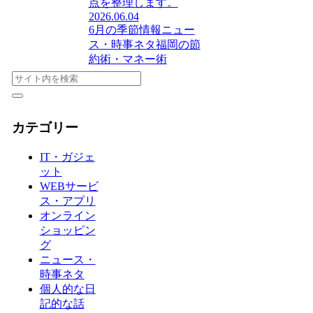
点を整理します。
2026.06.04
6月の季節情報
ニュー
ス・時事ネタ
福岡の節
約術・マネー術
カテゴリー
IT・ガジェ
ット
WEBサービ
ス・アプリ
オンライン
ショッピン
グ
ニュース・
時事ネタ
個人的な日
記的な話