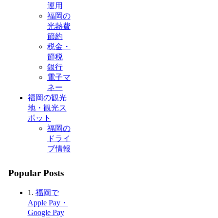
運用
福岡の
光熱費
節約
税金・
節税
銀行
電子マ
ネー
福岡の観光
地・観光ス
ポット
福岡の
ドライ
ブ情報
Popular Posts
1.
福岡で
Apple Pay・
Google Pay