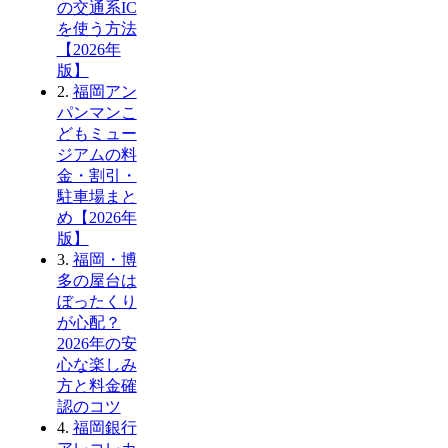
の交通系IC
を使う方法
【2026年
版】
2.
福岡アン
パンマンこ
どもミュー
ジアムの料
金・割引・
駐車場まと
め【2026年
版】
3.
福岡・博
多の屋台は
ぼったくり
が心配？
2026年の安
心な楽しみ
方と料金確
認のコツ
4.
福岡銀行