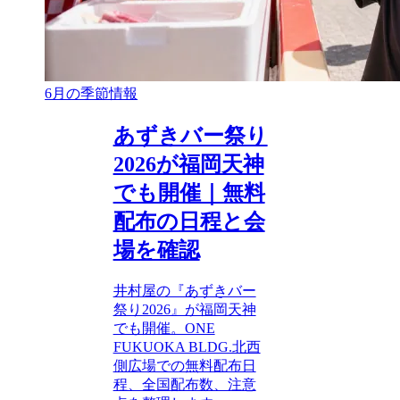
6月の季節情報
あずきバー祭り
2026が福岡天神
でも開催｜無料
配布の日程と会
場を確認
井村屋の『あずきバー
祭り2026』が福岡天神
でも開催。ONE
FUKUOKA BLDG.北西
側広場での無料配布日
程、全国配布数、注意