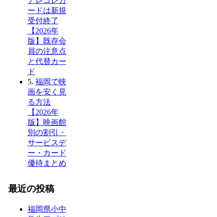
アレコレカ
ードは新規
受付終了
【2026年
版】既存会
員の注意点
と代替カー
ド
5.
福岡で映
画を安く見
る方法
【2026年
版】映画館
別の割引・
サービスデ
ー・カード
優待まとめ
最近の投稿
福岡県小中