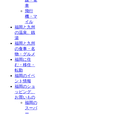
線・電
車
飛行
機・マ
イル
福岡と九州
の温泉、銭
湯
福岡と九州
の食事・名
物・グルメ
福岡に住
む・移住・
転勤
福岡のイベ
ント情報
福岡のショ
ッピング、
お買いもの
福岡の
スーパ
ー