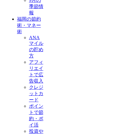
9月の
季節情
報
福岡の節約
術・マネー
術
ANA
マイル
の貯め
方
アフィ
リエイ
トで広
告収入
クレジ
ットカ
ード
ポイン
トで節
約・ポ
イ活
投資や