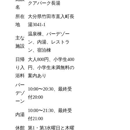
クアパーク長湯
名
所在
大分県竹田市直入町長
地
湯3041-1
温泉棟、バーデゾー
主な
ン、内湯、レストラ
施設
ン、宿泊棟
日帰
大人800円、小学生400
り入
円、小学生未満無料の
浴料
案内あり
バー
10:00〜20:30、最終受
デゾ
付20:00
ーン
10:00〜21:30、最終受
内湯
付21:00
休館
第1・第3水曜日と木曜