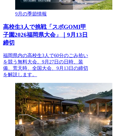
9月の季節情報
高校生3人で挑戦「スポGOMI甲
子園2026福岡県大会」｜9月13日
締切
福岡県内の高校生3人で60分のごみ拾い
を競う無料大会。9月27日の日時、装
備、荒天時、全国大会、9月13日の締切
を解説します。