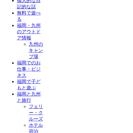
個人的な日
記的な話
無料で遊べ
る
福岡・九州
のアウトド
ア情報
九州の
キャン
プ場
福岡でのお
仕事・ビジ
ネス
福岡で子ど
もと遊ぶ
福岡と九州
と旅行
フェリ
ー・ク
ルーズ
ホテル
宿泊