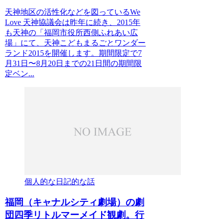
天神地区の活性化などを図っているWe
Love 天神協議会は昨年に続き、2015年
も天神の「福岡市役所西側ふれあい広
場」にて、天神こどもまるごとワンダー
ランド2015を開催します。期間限定で7
月31日〜8月20日までの21日間の期間限
定ベン...
個人的な日記的な話
福岡（キャナルシティ劇場）の劇
団四季リトルマーメイド観劇。行