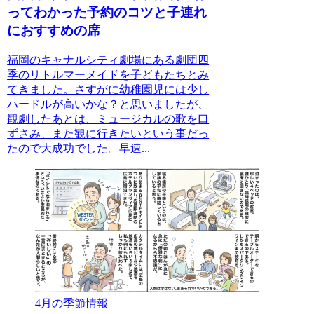
ってわかった予約のコツと子連れ
におすすめの席
福岡のキャナルシティ劇場にある劇団四
季のリトルマーメイドを子どもたちとみ
てきました。さすがに幼稚園児には少し
ハードルが高いかな？と思いましたが、
観劇したあとは、ミュージカルの歌を口
ずさみ、また観に行きたいという事だっ
たので大成功でした。早速...
4月の季節情報