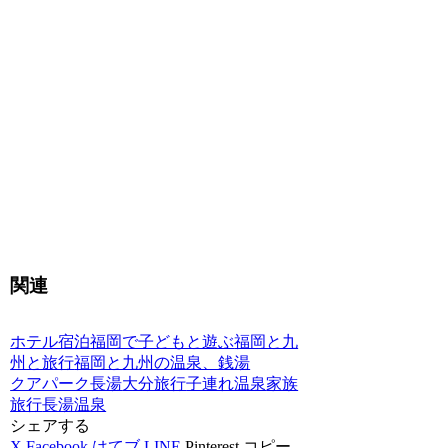
関連
ホテル宿泊
福岡で子どもと遊ぶ
福岡と九
州と旅行
福岡と九州の温泉、銭湯
クアパーク長湯
大分旅行
子連れ温泉
家族
旅行
長湯温泉
シェアする
X
Facebook
はてブ
LINE
Pinterest
コピー