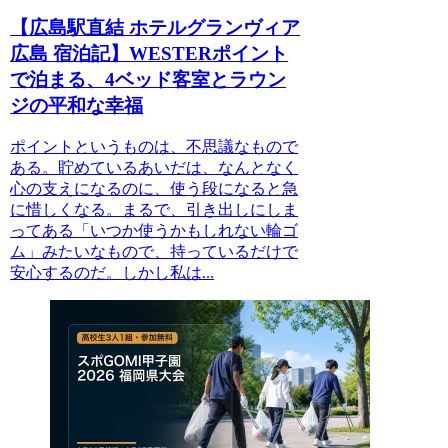
【広島駅直結 ホテルグランヴィア
広島 宿泊記】WESTERポイント
で泊まる、4ベッド客室とラウン
ジの平和な幸福
ポイントというものは、不思議なもので
ある。貯めているあいだは、なんとなく
心の支えになるのに、使う段になると急
に惜しくなる。まるで、引き出しにしま
ってある「いつか使うかもしれない輪ゴ
ム」みたいなもので、持っているだけで
安心するのだ。しかし私は...