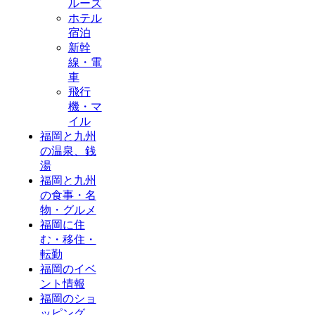
ルーズ
ホテル
宿泊
新幹
線・電
車
飛行
機・マ
イル
福岡と九州
の温泉、銭
湯
福岡と九州
の食事・名
物・グルメ
福岡に住
む・移住・
転勤
福岡のイベ
ント情報
福岡のショ
ッピング、