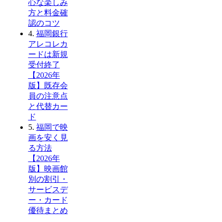
心な楽しみ
方と料金確
認のコツ
4.
福岡銀行
アレコレカ
ードは新規
受付終了
【2026年
版】既存会
員の注意点
と代替カー
ド
5.
福岡で映
画を安く見
る方法
【2026年
版】映画館
別の割引・
サービスデ
ー・カード
優待まとめ