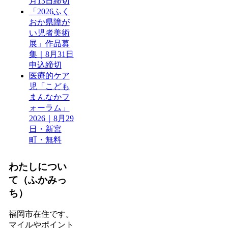
月13日締切
「2026ふく
おか県障が
い児者美術
展」作品募
集｜8月31日
申込締切
医療的ケア
児「こども
まんなかフ
ォーラム」
2026｜8月29
日・新宮
町・無料
わたしについ
て（ふかみっ
ち）
福岡市在住です。
マイルやポイント