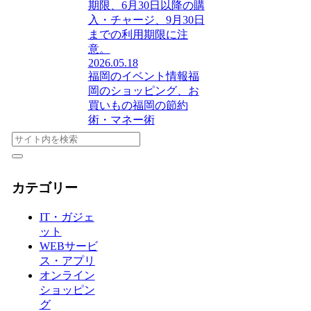
期限、6月30日以降の購
入・チャージ、9月30日
までの利用期限に注
意。
2026.05.18
福岡のイベント情報
福
岡のショッピング、お
買いもの
福岡の節約
術・マネー術
カテゴリー
IT・ガジェ
ット
WEBサービ
ス・アプリ
オンライン
ショッピン
グ