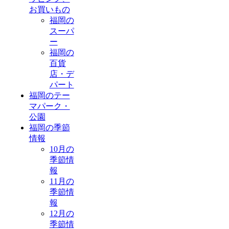
お買いもの
福岡の
スーパ
ー
福岡の
百貨
店・デ
パート
福岡のテー
マパーク・
公園
福岡の季節
情報
10月の
季節情
報
11月の
季節情
報
12月の
季節情