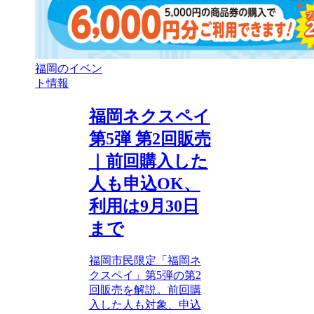
福岡のイベン
ト情報
福岡ネクスペイ
第5弾 第2回販売
｜前回購入した
人も申込OK、
利用は9月30日
まで
福岡市民限定「福岡ネ
クスペイ」第5弾の第2
回販売を解説。前回購
入した人も対象、申込