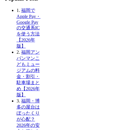
1.
福岡で
Apple Pay・
Google Pay
の交通系IC
を使う方法
【2026年
版】
2.
福岡アン
パンマンこ
どもミュー
ジアムの料
金・割引・
駐車場まと
め【2026年
版】
3.
福岡・博
多の屋台は
ぼったくり
が心配？
2026年の安