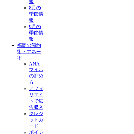
報
8月の
季節情
報
9月の
季節情
報
福岡の節約
術・マネー
術
ANA
マイル
の貯め
方
アフィ
リエイ
トで広
告収入
クレジ
ットカ
ード
ポイン