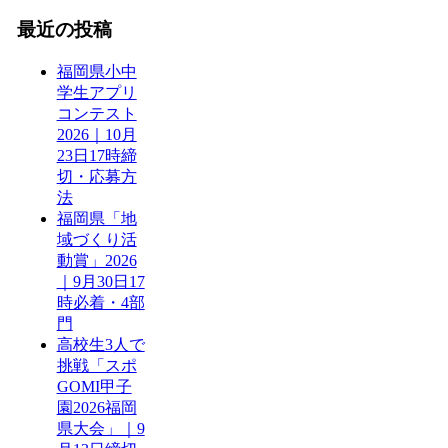
最近の投稿
福岡県小中
学生アプリ
コンテスト
2026｜10月
23日17時締
切・応募方
法
福岡県「地
域づくり活
動賞」2026
｜9月30日17
時必着・4部
門
高校生3人で
挑戦「スポ
GOMI甲子
園2026福岡
県大会」｜9