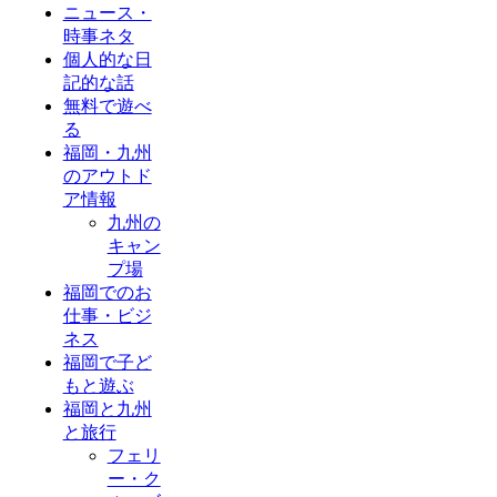
ニュース・
時事ネタ
個人的な日
記的な話
無料で遊べ
る
福岡・九州
のアウトド
ア情報
九州の
キャン
プ場
福岡でのお
仕事・ビジ
ネス
福岡で子ど
もと遊ぶ
福岡と九州
と旅行
フェリ
ー・ク