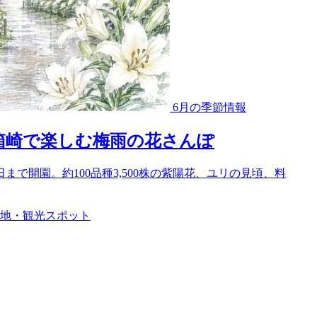
6月の季節情報
｜箱崎で楽しむ梅雨の花さんぽ
日まで開園。約100品種3,500株の紫陽花、ユリの見頃、料
地・観光スポット