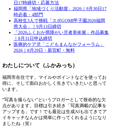
日17時締切・応募方法
福岡県「地域づくり活動賞」2026｜9月30日17
時必着・4部門
高校生3人で挑戦「スポGOMI甲子園2026福岡
県大会」｜9月13日締切
「2026ふくおか県障がい児者美術展」作品募集
｜8月31日申込締切
医療的ケア児「こどもまんなかフォーラム」
2026｜8月29日・新宮町・無料
わたしについて（ふかみっち）
福岡市在住です。マイルやポイントなどを使ってお
得に、そして面白おかしく生きていきたいと思って
います。
“写真を撮らない”というブロガーとして致命的な欠
点があります。目標は引き続き「写真満載の記事を
アップする」です！でも最近は生成AIも出てきてア
イキャッチなんかは簡単に作ってくれるようになり
ましたね（笑）