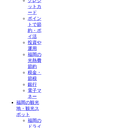
クレジ
ットカ
ード
ポイン
トで節
約・ポ
イ活
投資や
運用
福岡の
光熱費
節約
税金・
節税
銀行
電子マ
ネー
福岡の観光
地・観光ス
ポット
福岡の
ドライ