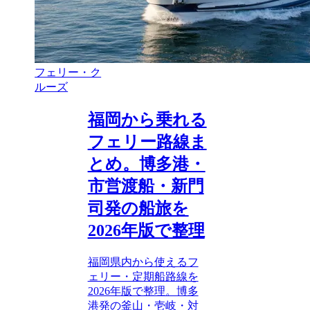
フェリー・ク
ルーズ
福岡から乗れる
フェリー路線ま
とめ。博多港・
市営渡船・新門
司発の船旅を
2026年版で整理
福岡県内から使えるフ
ェリー・定期船路線を
2026年版で整理。博多
港発の釜山・壱岐・対