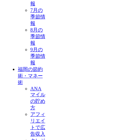
報
7月の
季節情
報
8月の
季節情
報
9月の
季節情
報
福岡の節約
術・マネー
術
ANA
マイル
の貯め
方
アフィ
リエイ
トで広
告収入