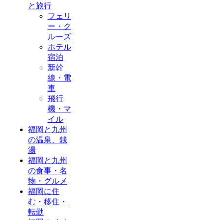
と旅行
フェリ
ー・ク
ルーズ
ホテル
宿泊
新幹
線・電
車
飛行
機・マ
イル
福岡と九州
の温泉、銭
湯
福岡と九州
の食事・名
物・グルメ
福岡に住
む・移住・
転勤