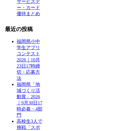
サービスデ
ー・カード
優待まとめ
最近の投稿
福岡県小中
学生アプリ
コンテスト
2026｜10月
23日17時締
切・応募方
法
福岡県「地
域づくり活
動賞」2026
｜9月30日17
時必着・4部
門
高校生3人で
挑戦「スポ