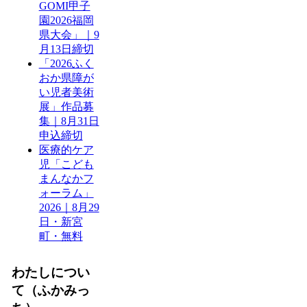
GOMI甲子
園2026福岡
県大会」｜9
月13日締切
「2026ふく
おか県障が
い児者美術
展」作品募
集｜8月31日
申込締切
医療的ケア
児「こども
まんなかフ
ォーラム」
2026｜8月29
日・新宮
町・無料
わたしについ
て（ふかみっ