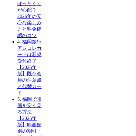
ぼったくり
が心配？
2026年の安
心な楽しみ
方と料金確
認のコツ
4.
福岡銀行
アレコレカ
ードは新規
受付終了
【2026年
版】既存会
員の注意点
と代替カー
ド
5.
福岡で映
画を安く見
る方法
【2026年
版】映画館
別の割引・