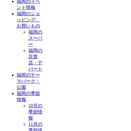
福岡のイベ
ント情報
福岡のショ
ッピング、
お買いもの
福岡の
スーパ
ー
福岡の
百貨
店・デ
パート
福岡のテー
マパーク・
公園
福岡の季節
情報
10月の
季節情
報
11月の
季節情