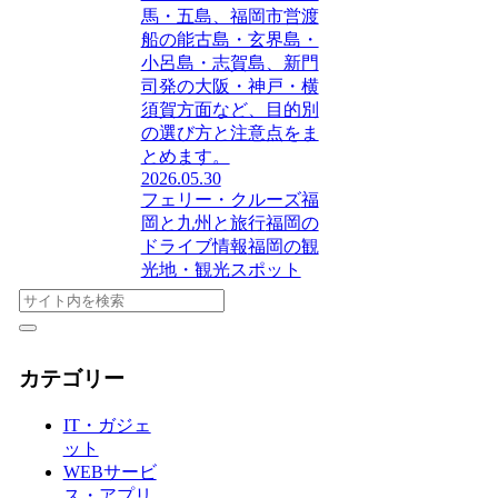
馬・五島、福岡市営渡
船の能古島・玄界島・
小呂島・志賀島、新門
司発の大阪・神戸・横
須賀方面など、目的別
の選び方と注意点をま
とめます。
2026.05.30
フェリー・クルーズ
福
岡と九州と旅行
福岡の
ドライブ情報
福岡の観
光地・観光スポット
カテゴリー
IT・ガジェ
ット
WEBサービ
ス・アプリ