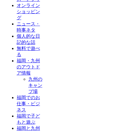
オンライン
ショッピン
グ
ニュース・
時事ネタ
個人的な日
記的な話
無料で遊べ
る
福岡・九州
のアウトド
ア情報
九州の
キャン
プ場
福岡でのお
仕事・ビジ
ネス
福岡で子ど
もと遊ぶ
福岡と九州