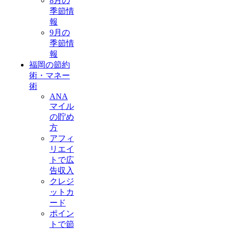
8月の
季節情
報
9月の
季節情
報
福岡の節約
術・マネー
術
ANA
マイル
の貯め
方
アフィ
リエイ
トで広
告収入
クレジ
ットカ
ード
ポイン
トで節