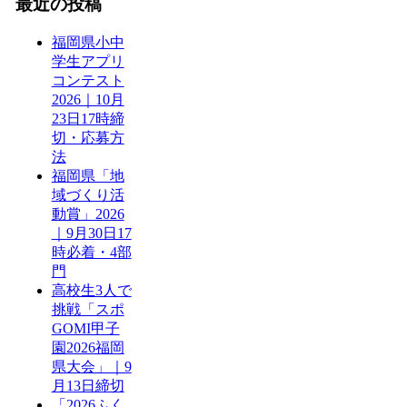
最近の投稿
福岡県小中
学生アプリ
コンテスト
2026｜10月
23日17時締
切・応募方
法
福岡県「地
域づくり活
動賞」2026
｜9月30日17
時必着・4部
門
高校生3人で
挑戦「スポ
GOMI甲子
園2026福岡
県大会」｜9
月13日締切
「2026ふく