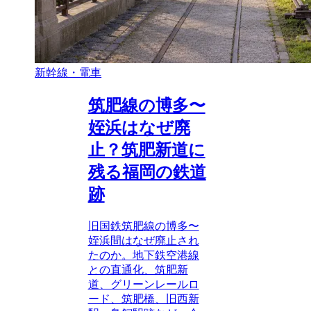
新幹線・電車
筑肥線の博多〜
姪浜はなぜ廃
止？筑肥新道に
残る福岡の鉄道
跡
旧国鉄筑肥線の博多〜
姪浜間はなぜ廃止され
たのか。地下鉄空港線
との直通化、筑肥新
道、グリーンレールロ
ード、筑肥橋、旧西新