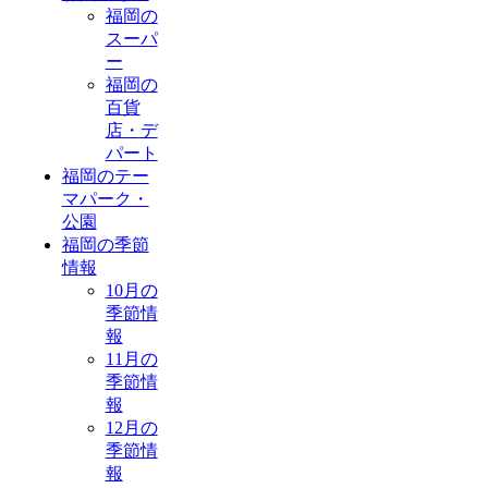
福岡の
スーパ
ー
福岡の
百貨
店・デ
パート
福岡のテー
マパーク・
公園
福岡の季節
情報
10月の
季節情
報
11月の
季節情
報
12月の
季節情
報