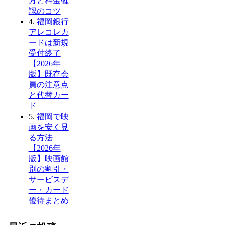
方と料金確
認のコツ
4.
福岡銀行
アレコレカ
ードは新規
受付終了
【2026年
版】既存会
員の注意点
と代替カー
ド
5.
福岡で映
画を安く見
る方法
【2026年
版】映画館
別の割引・
サービスデ
ー・カード
優待まとめ