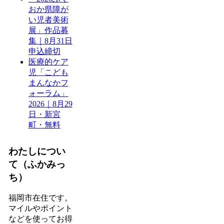
おか県障が
い児者美術
展」作品募
集｜8月31日
申込締切
医療的ケア
児「こども
まんなかフ
ォーラム」
2026｜8月29
日・新宮
町・無料
わたしについ
て（ふかみっ
ち）
福岡市在住です。
マイルやポイント
などを使ってお得