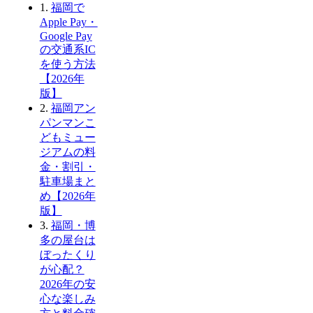
1.
福岡で
Apple Pay・
Google Pay
の交通系IC
を使う方法
【2026年
版】
2.
福岡アン
パンマンこ
どもミュー
ジアムの料
金・割引・
駐車場まと
め【2026年
版】
3.
福岡・博
多の屋台は
ぼったくり
が心配？
2026年の安
心な楽しみ