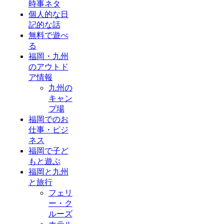
時事ネタ
個人的な日
記的な話
無料で遊べ
る
福岡・九州
のアウトド
ア情報
九州の
キャン
プ場
福岡でのお
仕事・ビジ
ネス
福岡で子ど
もと遊ぶ
福岡と九州
と旅行
フェリ
ー・ク
ルーズ