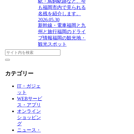
駅・鳥飼駅跡など、今
も福岡市内で見られる
名残を紹介します。
2026.05.30
新幹線・電車
福岡と九
州と旅行
福岡のドライ
ブ情報
福岡の観光地・
観光スポット
カテゴリー
IT・ガジェ
ット
WEBサービ
ス・アプリ
オンライン
ショッピン
グ
ニュース・