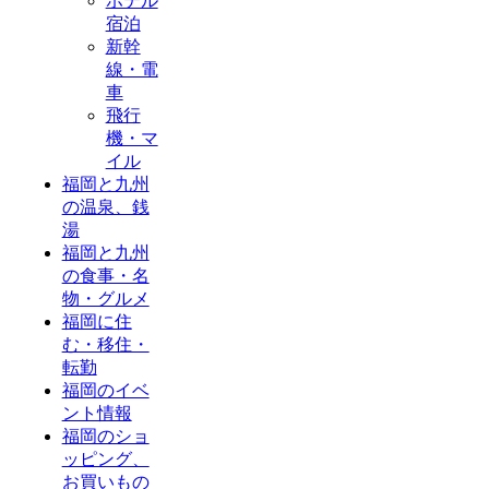
ホテル
宿泊
新幹
線・電
車
飛行
機・マ
イル
福岡と九州
の温泉、銭
湯
福岡と九州
の食事・名
物・グルメ
福岡に住
む・移住・
転勤
福岡のイベ
ント情報
福岡のショ
ッピング、
お買いもの