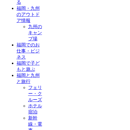
る
福岡・九州
のアウトド
ア情報
九州の
キャン
プ場
福岡でのお
仕事・ビジ
ネス
福岡で子ど
もと遊ぶ
福岡と九州
と旅行
フェリ
ー・ク
ルーズ
ホテル
宿泊
新幹
線・電