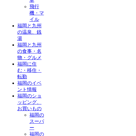
車
飛行
機・マ
イル
福岡と九州
の温泉、銭
湯
福岡と九州
の食事・名
物・グルメ
福岡に住
む・移住・
転勤
福岡のイベ
ント情報
福岡のショ
ッピング、
お買いもの
福岡の
スーパ
ー
福岡の