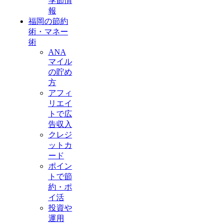
季節情
報
福岡の節約
術・マネー
術
ANA
マイル
の貯め
方
アフィ
リエイ
トで広
告収入
クレジ
ットカ
ード
ポイン
トで節
約・ポ
イ活
投資や
運用