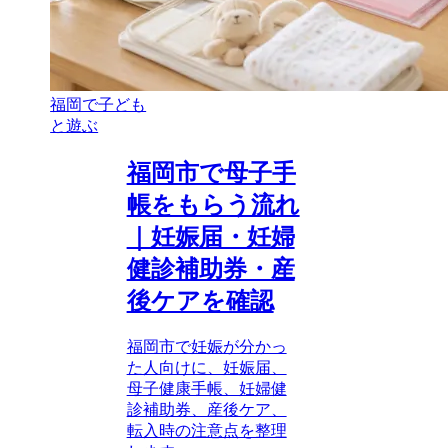
福岡で子ども
と遊ぶ
福岡市で母子手
帳をもらう流れ
｜妊娠届・妊婦
健診補助券・産
後ケアを確認
福岡市で妊娠が分かっ
た人向けに、妊娠届、
母子健康手帳、妊婦健
診補助券、産後ケア、
転入時の注意点を整理