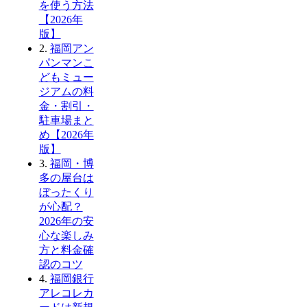
を使う方法
【2026年
版】
2.
福岡アン
パンマンこ
どもミュー
ジアムの料
金・割引・
駐車場まと
め【2026年
版】
3.
福岡・博
多の屋台は
ぼったくり
が心配？
2026年の安
心な楽しみ
方と料金確
認のコツ
4.
福岡銀行
アレコレカ