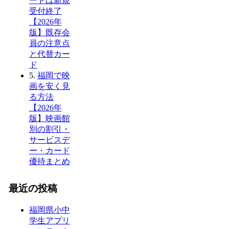
ードは新規
受付終了
【2026年
版】既存会
員の注意点
と代替カー
ド
5.
福岡で映
画を安く見
る方法
【2026年
版】映画館
別の割引・
サービスデ
ー・カード
優待まとめ
最近の投稿
福岡県小中
学生アプリ