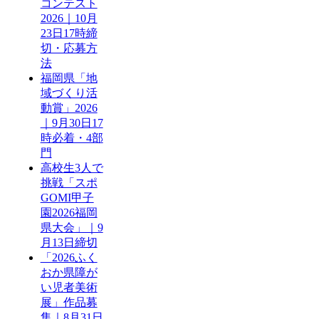
コンテスト
2026｜10月
23日17時締
切・応募方
法
福岡県「地
域づくり活
動賞」2026
｜9月30日17
時必着・4部
門
高校生3人で
挑戦「スポ
GOMI甲子
園2026福岡
県大会」｜9
月13日締切
「2026ふく
おか県障が
い児者美術
展」作品募
集｜8月31日